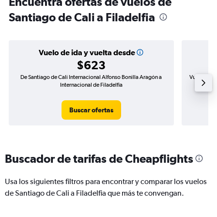
Encuentra ofertas de vuelos de
Santiago de Cali a Filadelfia
Vuelo de ida y vuelta desde
$623
De Santiago de Cali Internacional Alfonso Bonilla Aragón a
Vuelo de id
Internacional de Filadelfia
Buscar ofertas
Buscador de tarifas de Cheapflights
Usa los siguientes filtros para encontrar y comparar los vuelos
de Santiago de Cali a Filadelfia que más te convengan.