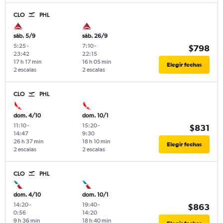
CLO
PHL
sáb. 5/9
sáb. 26/9
5:25
-
7:10
-
$798
23:42
22:15
17 h 17 min
16 h 05 min
Elegir fechas
2 escalas
2 escalas
CLO
PHL
dom. 4/10
dom. 10/1
11:10
-
15:20
-
$831
14:47
9:30
26 h 37 min
18 h 10 min
Elegir fechas
2 escalas
2 escalas
CLO
PHL
dom. 4/10
dom. 10/1
14:20
-
19:40
-
$863
0:56
14:20
9 h 36 min
18 h 40 min