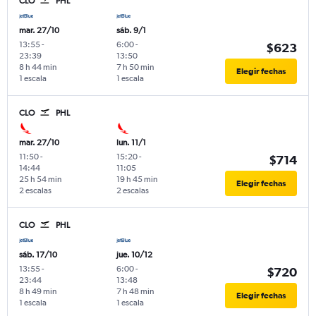
CLO
PHL
mar. 27/10
sáb. 9/1
13:55
-
6:00
-
$623
23:39
13:50
8 h 44 min
7 h 50 min
Elegir fechas
1 escala
1 escala
CLO
PHL
mar. 27/10
lun. 11/1
11:50
-
15:20
-
$714
14:44
11:05
25 h 54 min
19 h 45 min
Elegir fechas
2 escalas
2 escalas
CLO
PHL
sáb. 17/10
jue. 10/12
13:55
-
6:00
-
$720
23:44
13:48
8 h 49 min
7 h 48 min
Elegir fechas
1 escala
1 escala