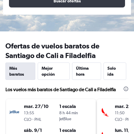
Buscar ofertas
Ofertas de vuelos baratos de
Santiago de Cali a Filadelfia
Más
Mejor
Última
Solo
baratos
opción
hora
ida
Los vuelos más baratos de Santiago de Cali a Filadelfia
mar. 27/10
1 escala
mar. 27
13:55
8 h 44 min
11:50
-
JetBlue
-
CLO
PHL
CLO
PHL
sáb. 9/1
1 escala
lun. 11/1