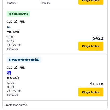
Elegir fechas
1 escala
1 escala
Ida más barata
CLO
PHL
mié. 19/8
9:28
-
$422
10:48
48 h 20 min
Elegir fechas
3 escalas
El más corto de solo ida
CLO
PHL
sáb. 22/8
12:08
-
$1.218
15:48
26 h 40 min
Elegir fechas
3 escalas
Precio más barato