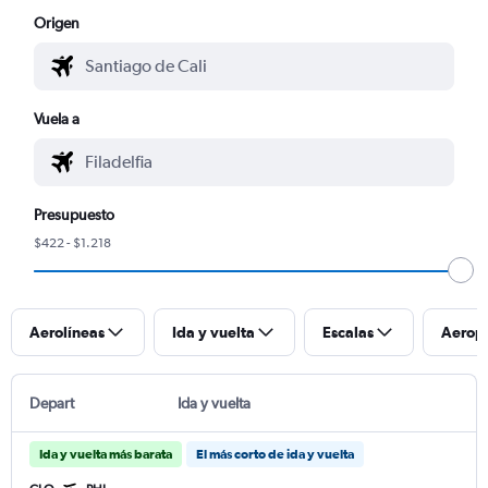
Origen
Vuela a
Presupuesto
$422 - $1.218
Aerolíneas
Ida y vuelta
Escalas
Aerop
Depart
Ida y vuelta
Ida y vuelta más barata
El más corto de ida y vuelta