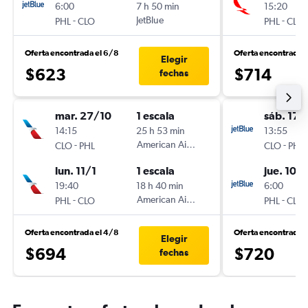
6:00
7 h 50 min
15:20
-
JetBlue
-
PHL
CLO
PHL
CLO
Oferta encontrada el 6/8
Oferta encontrada 
Elegir
$623
$714
fechas
mar. 27/10
1 escala
sáb. 17/
14:15
25 h 53 min
13:55
-
American Airlines
-
CLO
PHL
CLO
PHL
lun. 11/1
1 escala
jue. 10/
19:40
18 h 40 min
6:00
-
American Airlines
-
PHL
CLO
PHL
CLO
Oferta encontrada el 4/8
Oferta encontrada 
Elegir
$694
$720
fechas