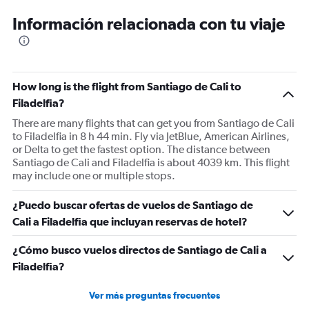
12
Información relacionada con tu viaje
categories.
The
chart
has
1
How long is the flight from Santiago de Cali to
Y
Filadelfia?
axis
displaying
There are many flights that can get you from Santiago de Cali
values.
to Filadelfia in 8 h 44 min. Fly via JetBlue, American Airlines,
Range:
or Delta to get the fastest option. The distance between
0
Santiago de Cali and Filadelfia is about 4039 km. This flight
to
may include one or multiple stops.
1200.
¿Puedo buscar ofertas de vuelos de Santiago de
Cali a Filadelfia que incluyan reservas de hotel?
¿Cómo busco vuelos directos de Santiago de Cali a
Filadelfia?
Ver más preguntas frecuentes