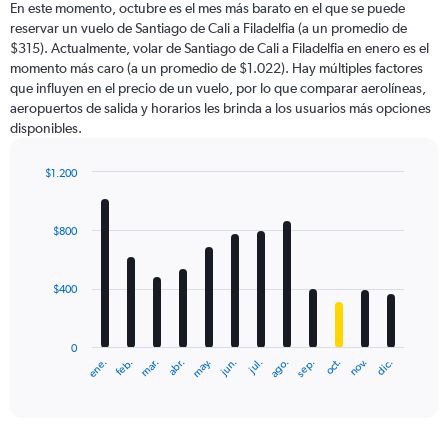
En este momento, octubre es el mes más barato en el que se puede
reservar un vuelo de Santiago de Cali a Filadelfia (a un promedio de
$315). Actualmente, volar de Santiago de Cali a Filadelfia en enero es el
momento más caro (a un promedio de $1.022). Hay múltiples factores
que influyen en el precio de un vuelo, por lo que comparar aerolíneas,
aeropuertos de salida y horarios les brinda a los usuarios más opciones
disponibles.
$1.200
Bar
Chart
graphic.
chart
with
$800
12
bars.
$400
The
chart
has
0
1
ene.
feb.
mar.
abr.
may.
jun.
jul.
ago.
sep.
oct.
nov.
dic.
X
End
of
axis
interactive
displaying
chart
categories.
Range: