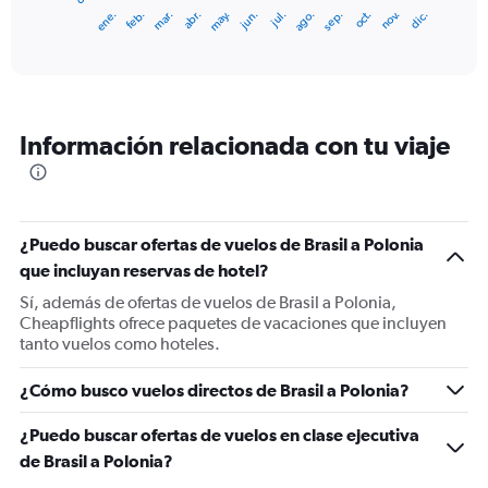
1
ene.
feb.
mar.
abr.
may.
jun.
jul.
ago.
sep.
oct.
nov.
dic.
X
End
of
axis
interactive
displaying
chart
categories.
Range:
12
Información relacionada con tu viaje
categories.
The
chart
has
1
¿Puedo buscar ofertas de vuelos de Brasil a Polonia
Y
que incluyan reservas de hotel?
axis
displaying
Sí, además de ofertas de vuelos de Brasil a Polonia,
values.
Cheapflights ofrece paquetes de vacaciones que incluyen
Range:
tanto vuelos como hoteles.
0
to
¿Cómo busco vuelos directos de Brasil a Polonia?
1800.
¿Puedo buscar ofertas de vuelos en clase ejecutiva
de Brasil a Polonia?