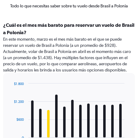
Todo lo que necesitas saber sobre tu vuelo desde Brasil a Polonia
¿Cuál es el mes más barato para reservar un vuelo de Brasil
a Polonia?
En este momento, marzo es el mes más barato en el que se puede
reservar un vuelo de Brasil a Polonia (a un promedio de $928).
Actualmente, volar de Brasil a Polonia en abril es el momento más caro
(a un promedio de $1.438). Hay múltiples factores que influyen en el
precio de un vuelo, por lo que comparar aerolíneas, aeropuertos de
salida y horarios les brinda a los usuarios más opciones disponibles.
$1.800
Bar
Chart
graphic.
chart
with
$1.200
12
bars.
$600
The
chart
has
0