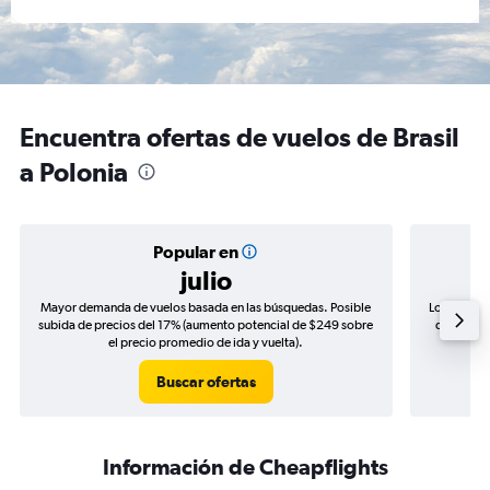
Encuentra ofertas de vuelos de Brasil
a Polonia
Popular en
julio
Mayor demanda de vuelos basada en las búsquedas. Posible
Los precio
subida de precios del 17% (aumento potencial de $249 sobre
de precios
el precio promedio de ida y vuelta).
Buscar ofertas
Información de Cheapflights