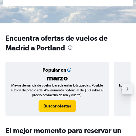
Encuentra ofertas de vuelos de
Madrid a Portland
Popular en
marzo
Mayor demanda de vuelos basada en las búsquedas. Posible
Los precio
subida de precios del 4% (aumento potencial de $50 sobre el
de precios
precio promedio de ida y vuelta).
Buscar ofertas
El mejor momento para reservar un