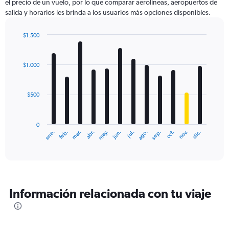
el precio de un vuelo, por lo que comparar aerolíneas, aeropuertos de
salida y horarios les brinda a los usuarios más opciones disponibles.
$1.500
Bar
Chart
graphic.
chart
with
$1.000
12
bars.
$500
The
chart
has
0
1
ene.
feb.
mar.
abr.
may.
jun.
jul.
ago.
sep.
oct.
nov.
dic.
X
End
of
axis
interactive
displaying
chart
categories.
Range:
12
Información relacionada con tu viaje
categories.
The
chart
has