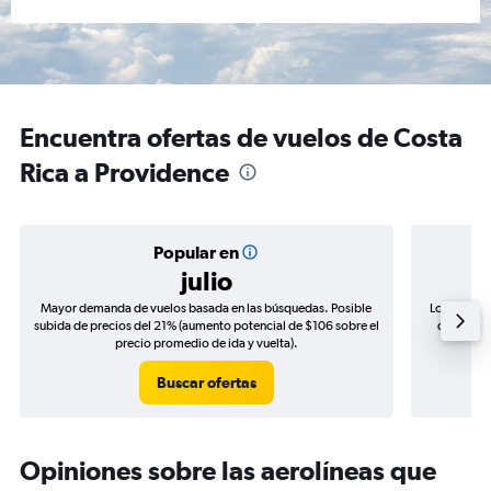
Encuentra ofertas de vuelos de Costa
Rica a Providence
Popular en
julio
Mayor demanda de vuelos basada en las búsquedas. Posible
Los precio
subida de precios del 21% (aumento potencial de $106 sobre el
de precio
precio promedio de ida y vuelta).
Buscar ofertas
Opiniones sobre las aerolíneas que