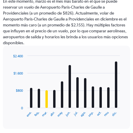
En este momento, marzo es el mes más barato en el que se puede
reservar un vuelo de Aeropuerto París-Charles de Gaulle a
Providenciales (a un promedio de $826). Actualmente, volar de
Aeropuerto París-Charles de Gaulle a Providenciales en diciembre es el
momento más caro (a un promedio de $2.155). Hay múltiples factores
que influyen en el precio de un vuelo, por lo que comparar aerolíneas,
aeropuertos de salida y horarios les brinda a los usuarios más opciones
disponibles.
$2.400
Bar
Chart
graphic.
chart
with
$1.600
12
bars.
$800
The
chart
has
0
1
ene.
feb.
mar.
abr.
may.
jun.
jul.
ago.
sep.
oct.
nov.
dic.
X
End
of
axis
interactive
displaying
chart
categories.