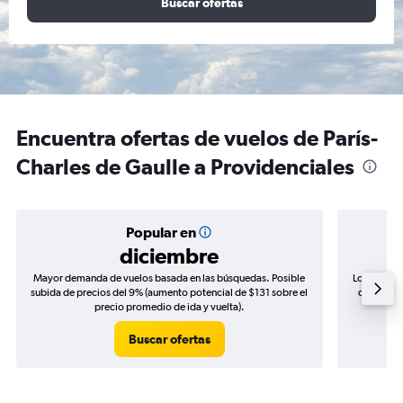
Buscar ofertas
Encuentra ofertas de vuelos de París-
Charles de Gaulle a Providenciales
Popular en
diciembre
Mayor demanda de vuelos basada en las búsquedas. Posible
Los precio
subida de precios del 9% (aumento potencial de $131 sobre el
de precios
precio promedio de ida y vuelta).
Buscar ofertas