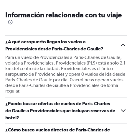
Range:
12
Información relacionada con tu viaje
categories.
The
chart
has
1
¿A qué aeropuerto llegan los vuelos a
Y
Providenciales desde París-Charles de Gaulle?
axis
displaying
Para un vuelo de Providenciales a París-Charles de Gaulle,
values.
volarás a Providenciales. Providenciales (PLS) está a solo 2,1
Range:
km del centro de la ciudad. Providenciales es el único
0
aeropuerto de Providenciales y opera 0 vuelos de ida desde
to
París-Charles de Gaulle por día. 0 aerolíneas operan vuelos
2400.
desde París-Charles de Gaulle a Providenciales de forma
regular.
¿Puedo buscar ofertas de vuelos de París-Charles
de Gaulle a Providenciales que incluyan reservas de
hotel?
¿Cómo busco vuelos directos de París-Charles de