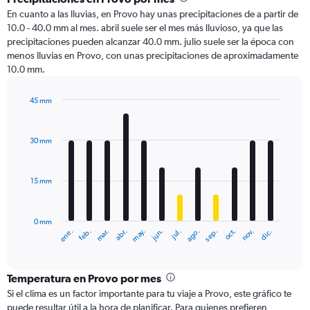
En cuanto a las lluvias, en Provo hay unas precipitaciones de a partir de
10.0 - 40.0 mm al mes. abril suele ser el mes más lluvioso, ya que las
precipitaciones pueden alcanzar 40.0 mm. julio suele ser la época con
menos lluvias en Provo, con unas precipitaciones de aproximadamente
10.0 mm.
45 mm
Bar
Chart
graphic.
chart
with
30 mm
12
bars.
15 mm
The
chart
has
0 mm
1
ene.
abr.
jul.
oct.
mar.
jun.
sep.
dic.
feb.
may.
ago.
nov.
X
End
of
axis
interactive
displaying
chart
categories.
Temperatura en Provo por mes
Range:
Si el clima es un factor importante para tu viaje a Provo, este gráfico te
12
puede resultar útil a la hora de planificar. Para quienes prefieren