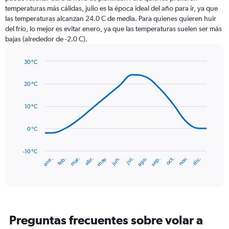
categories.
temperaturas más cálidas, julio es la época ideal del año para ir, ya que
The
las temperaturas alcanzan 24.0 C de media. Para quienes quieren huir
chart
del frío, lo mejor es evitar enero, ya que las temperaturas suelen ser más
has
bajas (alrededor de -2.0 C).
1
Y
axis
30 °C
Line
displaying
Chart
graphic.
chart
values.
20 °C
with
Range:
14
0
data
10 °C
to
points.
45.
0 °C
The
chart
has
-10 °C
mar.
jun.
sep.
dic.
ene.
abr.
jul.
oct.
feb.
may.
ago.
nov.
1
End
of
X
interactive
axis
chart
displaying
categories.
Range:
Preguntas frecuentes sobre volar a
14