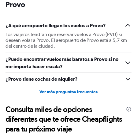
categories.
Provo
The
chart
has
1
¿A qué aeropuerto llegan los vuelos a Provo?
Y
Los viajeros tendrán que reservar vuelos a Provo (PVU) si
axis
desean volar a Provo. El aeropuerto de Provo está a 5,7 km
displaying
del centro de la ciudad.
values.
Range:
-10
¿Puedo encontrar vuelos más baratos a Provo si no
to
me importa hacer escala?
30.
¿Provo tiene coches de alquiler?
Ver más preguntas frecuentes
Consulta miles de opciones
diferentes que te ofrece Cheapflights
para tu próximo viaje