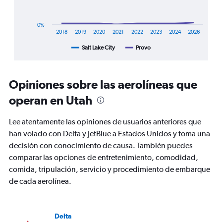
has
1
X
0%
axis
2018
2019
2020
2021
2022
2023
2024
2026
displaying
Salt Lake City
Provo
End
categories.
of
Range:
interactive
8
chart
categories.
Opiniones sobre las aerolíneas que
The
chart
operan en Utah
has
1
Lee atentamente las opiniones de usuarios anteriores que
Y
han volado con Delta y JetBlue a Estados Unidos y toma una
axis
displaying
decisión con conocimiento de causa. También puedes
%
comparar las opciones de entretenimiento, comodidad,
de
comida, tripulación, servicio y procedimiento de embarque
popularidad.
de cada aerolínea.
Range:
0
to
120.
Delta