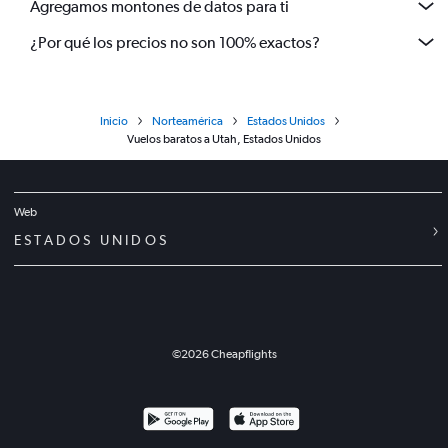
Agregamos montones de datos para ti
¿Por qué los precios no son 100% exactos?
Inicio
Norteamérica
Estados Unidos
Vuelos baratos a Utah, Estados Unidos
Web
ESTADOS UNIDOS
©
2026
Cheapflights