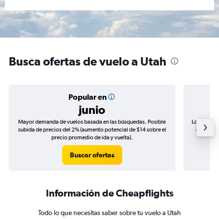
Busca ofertas de vuelo a Utah
Popular en
junio
Mayor demanda de vuelos basada en las búsquedas. Posible
Los precio
subida de precios del 2% (aumento potencial de $14 sobre el
de precio
precio promedio de ida y vuelta).
Buscar ofertas
Información de Cheapflights
Todo lo que necesitas saber sobre tu vuelo a Utah