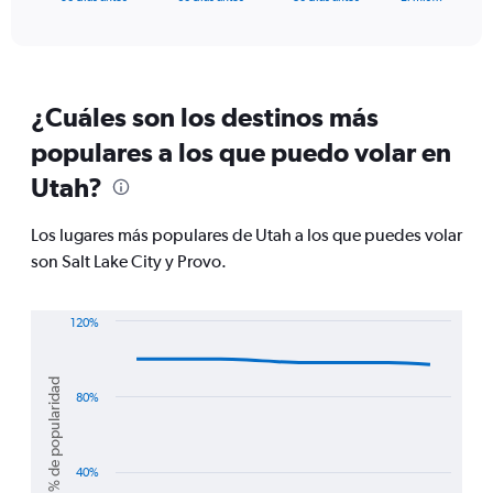
of
axis
interactive
displaying
chart
categories.
Range:
91
¿Cuáles son los destinos más
categories.
The
populares a los que puedo volar en
chart
Utah?
has
1
Y
Los lugares más populares de Utah a los que puedes volar
axis
son Salt Lake City y Provo.
displaying
values.
Range:
120%
0
Line
Chart
to
graphic.
chart
900.
with
% de popularidad
2
80%
lines.
The
40%
chart