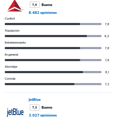
Bueno
7,8
8.482 opiniones
Confort
7,8
Tripulación
8,5
Entretenimiento
7,8
En general
7,8
Abordaje
8,1
Comida
7,2
JetBlue
Bueno
7,2
3.027 opiniones