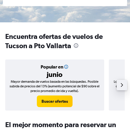
Encuentra ofertas de vuelos de
Tucson a Pto Vallarta
Popular en
junio
Mayor demanda de vuelos basada en las búsquedas. Posible
Los precio
subida de precios del 13% (aumento potencial de $90 sobre el
de precio
precio promedio de ida y vuelta).
Buscar ofertas
El mejor momento para reservar un