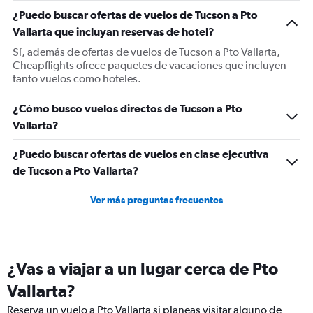
1
¿Puedo buscar ofertas de vuelos de Tucson a Pto
Y
Vallarta que incluyan reservas de hotel?
axis
displaying
Sí, además de ofertas de vuelos de Tucson a Pto Vallarta,
values.
Cheapflights ofrece paquetes de vacaciones que incluyen
Range:
tanto vuelos como hoteles.
0
to
¿Cómo busco vuelos directos de Tucson a Pto
900.
Vallarta?
¿Puedo buscar ofertas de vuelos en clase ejecutiva
de Tucson a Pto Vallarta?
Ver más preguntas frecuentes
¿Vas a viajar a un lugar cerca de Pto
Vallarta?
Reserva un vuelo a Pto Vallarta si planeas visitar alguno de