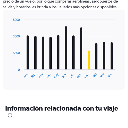
precio de un vuelo, por lo que comparar aerolíneas, aeropuertos de
salida y horarios les brinda a los usuarios más opciones disponibles.
$900
Bar
Chart
graphic.
chart
with
$600
12
bars.
$300
The
chart
has
0
1
ene.
abr.
jul.
oct.
mar.
jun.
sep.
dic.
feb.
may.
ago.
nov.
X
End
of
axis
interactive
displaying
chart
categories.
Range:
12
Información relacionada con tu viaje
categories.
The
chart
has