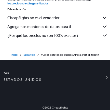
*
los precios no están garantizados
.
Esta es la razón:
Cheapflights no es el vendedor.
Agregamos montones de datos para ti
¿Por qué los precios no son 100% exactos?
Inicio
Sudáfrica
Vuelos baratos de Buenos Aires a Port Elizabeth
Web
ESTADOS UNIDOS
©
2026
Cheapflights