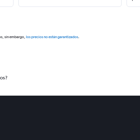
os, sin embargo,
los precios no están garantizados
.
tos?