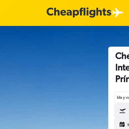
Che
Int
Prí
Ida y v