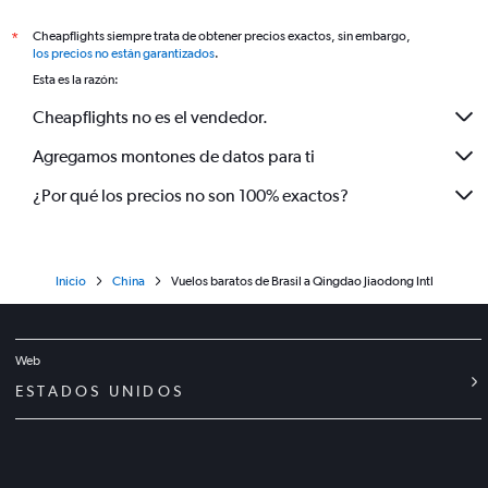
Cheapflights siempre trata de obtener precios exactos, sin embargo,
*
los precios no están garantizados
.
Esta es la razón:
Cheapflights no es el vendedor.
Agregamos montones de datos para ti
¿Por qué los precios no son 100% exactos?
Inicio
China
Vuelos baratos de Brasil a Qingdao Jiaodong Intl
Web
ESTADOS UNIDOS