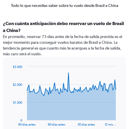
Todo lo que necesitas saber sobre tu vuelo desde Brasil a China
¿Con cuánta anticipación debo reservar un vuelo de Brasil
a China?
En promedio, reservar 73 días antes de la fecha de salida prevista es el
mejor momento para conseguir vuelos baratos de Brasil a China. La
tendencia general es que cuanto más te acerques a la fecha de salida,
más caro será el vuelo.
$3.000
Chart
Chart
graphic.
with
91
$2.000
data
points.
The
$1.000
chart
has
1
0
X
End
90 días antes
60 días antes
30 días antes
El mis…
of