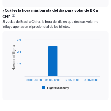
axis
interactive
displaying
chart
categories.
¿Cuál es la hora más barata del día para volar de BR a
Range:
CN?
12
Si vuelas de Brasil a China, la hora del día en que decidas volar no
categories.
influye apenas en el precio total de los billetes.
The
chart
has
3.6
1
Bar
Chart
Number of flights
Y
graphic.
chart
axis
2.4
with
6
displaying
bars.
values.
1.2
Range:
The
0
chart
to
has
2400.
00:00 - 06:00
06:00 - 12:00
12:00 - 18:00
18:00 - 00:00
1
Flight availability
X
End
of
axis
interactive
displaying
chart
categories.
Range: