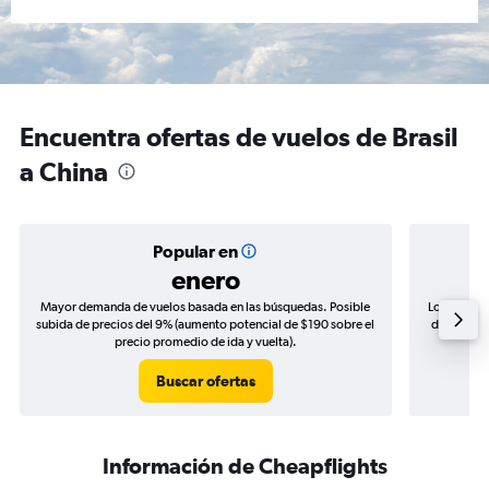
Encuentra ofertas de vuelos de Brasil
a China
Popular en
enero
Mayor demanda de vuelos basada en las búsquedas. Posible
Los precio
subida de precios del 9% (aumento potencial de $190 sobre el
de precios
precio promedio de ida y vuelta).
Buscar ofertas
Información de Cheapflights