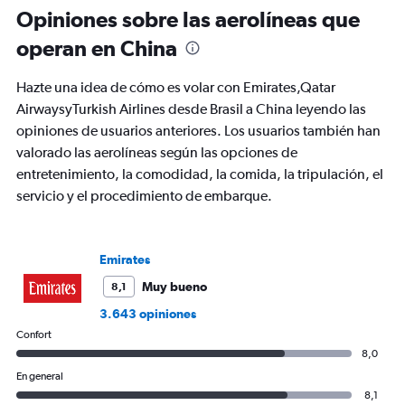
6
Opiniones sobre las aerolíneas que
categories.
The
operan en China
chart
has
Hazte una idea de cómo es volar con Emirates,Qatar
1
Y
AirwaysyTurkish Airlines desde Brasil a China leyendo las
axis
opiniones de usuarios anteriores. Los usuarios también han
displaying
valorado las aerolíneas según las opciones de
Number
entretenimiento, la comodidad, la comida, la tripulación, el
of
flights.
servicio y el procedimiento de embarque.
Range:
0
to
Emirates
3.6.
Muy bueno
8,1
3.643 opiniones
Confort
8,0
En general
8,1