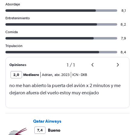
Abordaje
8,1
Entretenimiento
8,2
Comida
7,9
Tripulación
8,4
1
/
1
Opiniones
2,0
Mediocre
Adrian
,
abr. 2023
ICN
-
DXB
no me han abierto la puerta del avión x 2 minutos y me
dejaron afuera del vuelo estoy muy enojado
Qatar Airways
Bueno
7,4