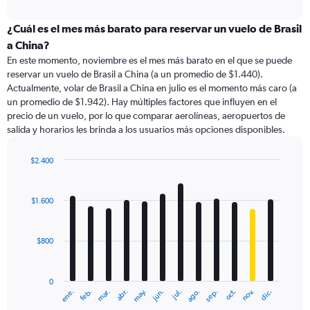
axis
interactive
displaying
chart
categories.
¿Cuál es el mes más barato para reservar un vuelo de Brasil
Range:
a China?
91
En este momento, noviembre es el mes más barato en el que se puede
categories.
reservar un vuelo de Brasil a China (a un promedio de $1.440).
The
Actualmente, volar de Brasil a China en julio es el momento más caro (a
chart
un promedio de $1.942). Hay múltiples factores que influyen en el
has
precio de un vuelo, por lo que comparar aerolíneas, aeropuertos de
1
salida y horarios les brinda a los usuarios más opciones disponibles.
Y
axis
displaying
$2.400
values.
Bar
Chart
Range:
graphic.
chart
with
0
$1.600
12
to
bars.
3000.
$800
The
chart
has
0
1
ene.
feb.
mar.
abr.
may.
jun.
jul.
ago.
sep.
oct.
nov.
dic.
X
End
of