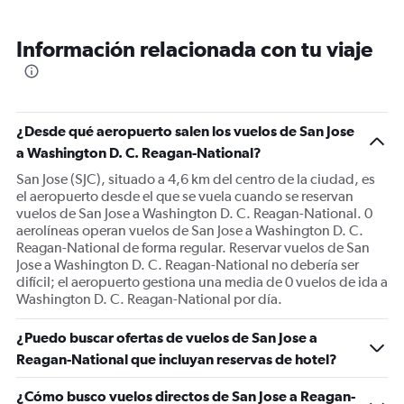
categories.
Range:
12
Información relacionada con tu viaje
categories.
The
chart
has
1
¿Desde qué aeropuerto salen los vuelos de San Jose
Y
a Washington D. C. Reagan-National?
axis
displaying
San Jose (SJC), situado a 4,6 km del centro de la ciudad, es
values.
el aeropuerto desde el que se vuela cuando se reservan
Range:
vuelos de San Jose a Washington D. C. Reagan-National. 0
0
aerolíneas operan vuelos de San Jose a Washington D. C.
to
Reagan-National de forma regular. Reservar vuelos de San
750.
Jose a Washington D. C. Reagan-National no debería ser
difícil; el aeropuerto gestiona una media de 0 vuelos de ida a
Washington D. C. Reagan-National por día.
¿Puedo buscar ofertas de vuelos de San Jose a
Reagan-National que incluyan reservas de hotel?
¿Cómo busco vuelos directos de San Jose a Reagan-