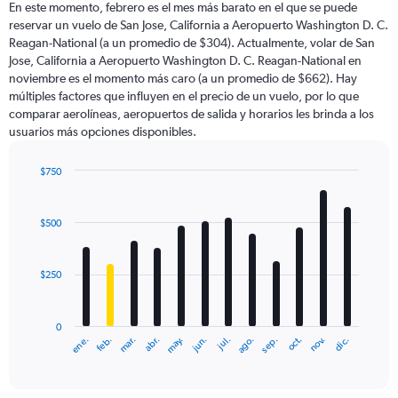
En este momento, febrero es el mes más barato en el que se puede
The
reservar un vuelo de San Jose, California a Aeropuerto Washington D. C.
chart
Reagan-National (a un promedio de $304). Actualmente, volar de San
has
Jose, California a Aeropuerto Washington D. C. Reagan-National en
1
Y
noviembre es el momento más caro (a un promedio de $662). Hay
axis
múltiples factores que influyen en el precio de un vuelo, por lo que
displaying
comparar aerolíneas, aeropuertos de salida y horarios les brinda a los
values.
usuarios más opciones disponibles.
Range:
0
$750
to
Bar
Chart
1200.
graphic.
chart
with
$500
12
bars.
$250
The
chart
has
0
1
ene.
abr.
jul.
oct.
mar.
jun.
sep.
dic.
feb.
may.
ago.
nov.
X
End
of
axis
interactive
displaying
chart