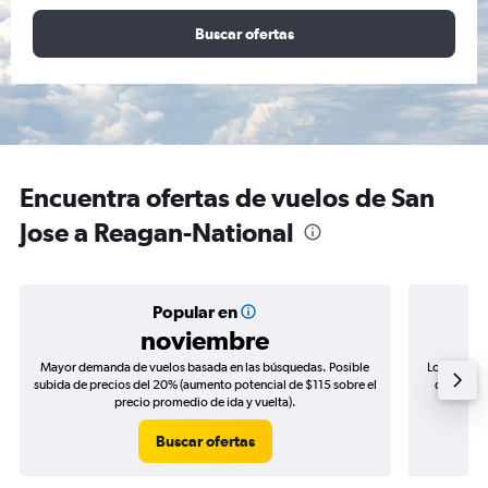
Buscar ofertas
Encuentra ofertas de vuelos de San
Jose a Reagan-National
Popular en
noviembre
Mayor demanda de vuelos basada en las búsquedas. Posible
Los precio
subida de precios del 20% (aumento potencial de $115 sobre el
de precio
precio promedio de ida y vuelta).
Buscar ofertas