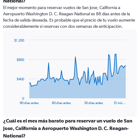
National?
El mejor momento para reservar vuelos de San Jose, California a
Aeropuerto Washington D. C. Reagan-National es 88 días antes de la
fecha de salida deseada. Es probable que el precio de tu vuelo aumente
considerablemente si reservas con dos semanas de anticipación.
$1.200
Chart
Chart
graphic.
with
91
$800
data
points.
The
$400
chart
has
1
0
X
End
90 días antes
60 días antes
30 días antes
El mis…
of
axis
interactive
displaying
chart
categories.
¿Cuál es el mes más barato para reservar un vuelo de San
Range:
Jose, California a Aeropuerto Washington D. C. Reagan-
91
National?
categories.