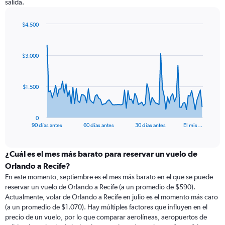
salida.
$4.500
Chart
Chart
graphic.
with
91
$3.000
data
points.
The
$1.500
chart
has
1
0
X
End
90 días antes
60 días antes
30 días antes
El mis…
of
axis
interactive
displaying
chart
categories.
¿Cuál es el mes más barato para reservar un vuelo de
Range:
Orlando a Recife?
91
En este momento, septiembre es el mes más barato en el que se puede
categories.
reservar un vuelo de Orlando a Recife (a un promedio de $590).
The
Actualmente, volar de Orlando a Recife en julio es el momento más caro
chart
(a un promedio de $1.070). Hay múltiples factores que influyen en el
has
precio de un vuelo, por lo que comparar aerolíneas, aeropuertos de
1