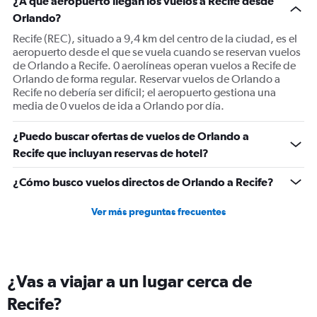
¿A qué aeropuerto llegan los vuelos a Recife desde
Y
Orlando?
axis
displaying
Recife (REC), situado a 9,4 km del centro de la ciudad, es el
values.
aeropuerto desde el que se vuela cuando se reservan vuelos
Range:
de Orlando a Recife. 0 aerolíneas operan vuelos a Recife de
0
Orlando de forma regular. Reservar vuelos de Orlando a
to
Recife no debería ser difícil; el aeropuerto gestiona una
1200.
media de 0 vuelos de ida a Orlando por día.
¿Puedo buscar ofertas de vuelos de Orlando a
Recife que incluyan reservas de hotel?
¿Cómo busco vuelos directos de Orlando a Recife?
Ver más preguntas frecuentes
¿Vas a viajar a un lugar cerca de
Recife?