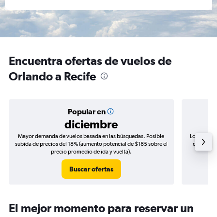
Encuentra ofertas de vuelos de
Orlando a Recife
Popular en
diciembre
Mayor demanda de vuelos basada en las búsquedas. Posible
Los precio
subida de precios del 18% (aumento potencial de $185 sobre el
de precios
precio promedio de ida y vuelta).
Buscar ofertas
El mejor momento para reservar un