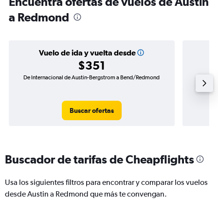
Encuentra ofertas de vuelos de Austin
a Redmond
Vuelo de ida y vuelta desde
$351
De Internacional de Austin-Bergstrom a Bend/Redmond
Vuelo 
Buscar ofertas
Buscador de tarifas de Cheapflights
Usa los siguientes filtros para encontrar y comparar los vuelos
desde Austin a Redmond que más te convengan.