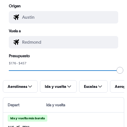
Origen
Vuela a
Presupuesto
$176 - $457
Aerolíneas
Ida y vuelta
Escalas
Aerop
Depart
Ida y vuelta
Ida y vuelta más barata