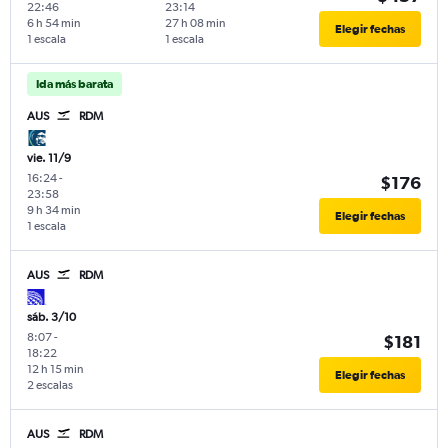
22:46
23:14
6 h 54 min
27 h 08 min
Elegir fechas
1 escala
1 escala
Ida más barata
AUS
RDM
vie. 11/9
16:24
-
$176
23:58
9 h 34 min
Elegir fechas
1 escala
AUS
RDM
sáb. 3/10
8:07
-
$181
18:22
12 h 15 min
Elegir fechas
2 escalas
AUS
RDM