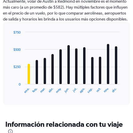
Actualmente, volar de Austin a Redmond en noviembre es el momento
más caro (a un promedio de $582). Hay múltiples factores que influyen
en el precio de un vuelo, por lo que comparar aerolíneas, aeropuertos
de salida y horarios les brinda a los usuarios más opciones disponibles.
$750
Bar
Chart
graphic.
chart
with
$500
12
bars.
$250
The
chart
has
0
1
ene.
abr.
jul.
oct.
mar.
jun.
sep.
dic.
feb.
may.
ago.
nov.
X
End
of
axis
interactive
displaying
chart
categories.
Range:
12
Información relacionada con tu viaje
categories.
The