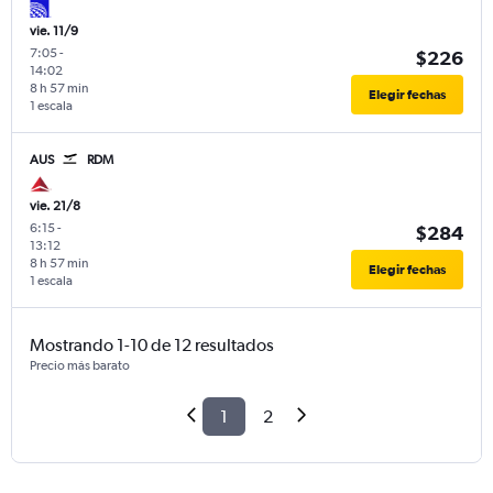
vie. 11/9
7:05
-
$226
14:02
8 h 57 min
Elegir fechas
1 escala
AUS
RDM
vie. 21/8
6:15
-
$284
13:12
8 h 57 min
Elegir fechas
1 escala
Mostrando 1-10 de 12 resultados
Precio más barato
1
2