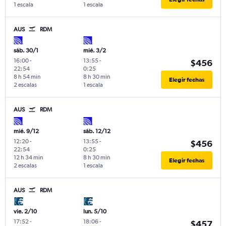
1 escala
1 escala
AUS
RDM
sáb. 30/1
mié. 3/2
16:00
-
13:55
-
$456
22:54
0:25
8 h 54 min
8 h 30 min
Elegir fechas
2 escalas
1 escala
AUS
RDM
mié. 9/12
sáb. 12/12
12:20
-
13:55
-
$456
22:54
0:25
12 h 34 min
8 h 30 min
Elegir fechas
2 escalas
1 escala
AUS
RDM
vie. 2/10
lun. 5/10
17:52
-
18:06
-
$457