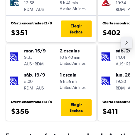
12:58
8 h 41 min
19:34
-
Alaska Airlines
-
RDM
AUS
RDM
AU
Oferta encontrada el 2/8
Oferta encontrada 
Elegir
$351
$402
fechas
mar. 15/9
2 escalas
sáb. 26
9:33
10 h 40 min
14:01
-
United Airlines
-
AUS
RDM
AUS
RD
sáb. 19/9
1 escala
lun. 28/
5:00
5 h 55 min
19:20
-
United Airlines
-
RDM
AUS
RDM
AU
Oferta encontrada el 5/8
Oferta encontrada 
Elegir
$356
$411
fechas