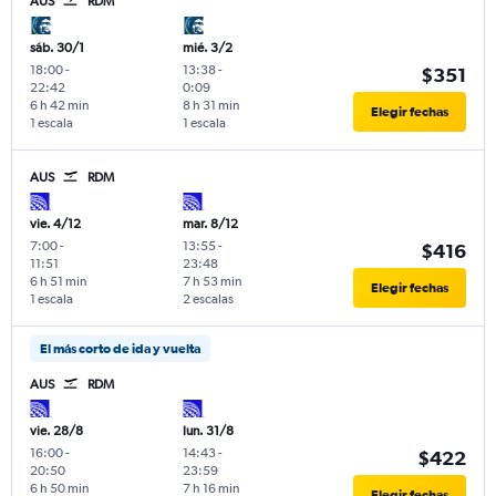
AUS
RDM
sáb. 30/1
mié. 3/2
18:00
-
13:38
-
$351
22:42
0:09
6 h 42 min
8 h 31 min
Elegir fechas
1 escala
1 escala
AUS
RDM
vie. 4/12
mar. 8/12
7:00
-
13:55
-
$416
11:51
23:48
6 h 51 min
7 h 53 min
Elegir fechas
1 escala
2 escalas
El más corto de ida y vuelta
AUS
RDM
vie. 28/8
lun. 31/8
16:00
-
14:43
-
$422
20:50
23:59
6 h 50 min
7 h 16 min
Elegir fechas