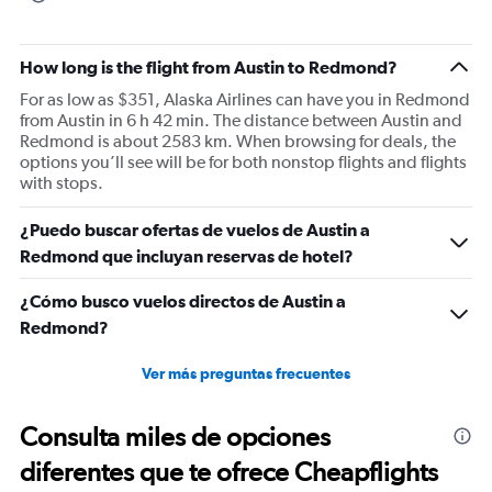
chart
has
1
How long is the flight from Austin to Redmond?
Y
axis
For as low as $351, Alaska Airlines can have you in Redmond
displaying
from Austin in 6 h 42 min. The distance between Austin and
values.
Redmond is about 2583 km. When browsing for deals, the
Range:
options you’ll see will be for both nonstop flights and flights
0
with stops.
to
750.
¿Puedo buscar ofertas de vuelos de Austin a
Redmond que incluyan reservas de hotel?
¿Cómo busco vuelos directos de Austin a
Redmond?
Ver más preguntas frecuentes
Consulta miles de opciones
diferentes que te ofrece Cheapflights