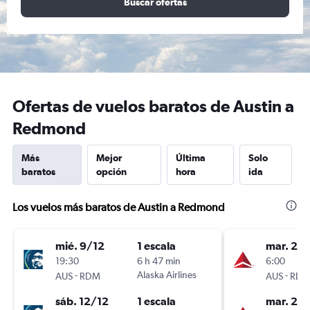
Buscar ofertas
Ofertas de vuelos baratos de Austin a
Redmond
Más
Mejor
Última
Solo
baratos
opción
hora
ida
Los vuelos más baratos de Austin a Redmond
mié. 9/12
1 escala
mar. 20
19:30
6 h 47 min
6:00
-
Alaska Airlines
-
AUS
RDM
AUS
RD
sáb. 12/12
1 escala
mar. 27