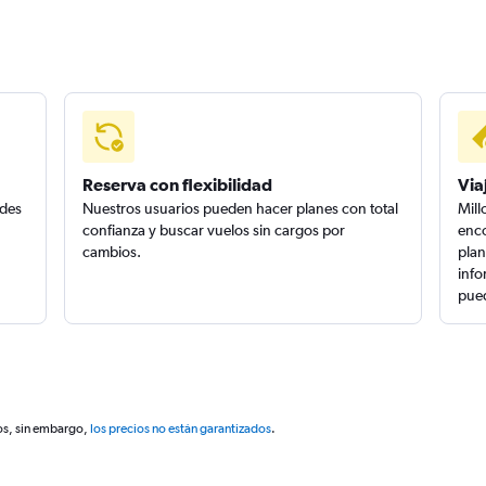
Reserva con flexibilidad
Via
edes
Nuestros usuarios pueden hacer planes con total
Mill
confianza y buscar vuelos sin cargos por
enco
cambios.
plan
info
pued
os, sin embargo,
los precios no están garantizados
.