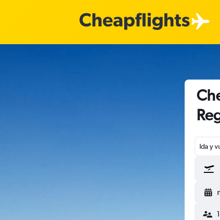
Che
Reg
Ida y v