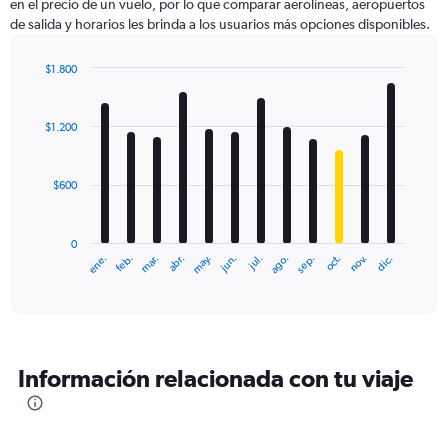
en el precio de un vuelo, por lo que comparar aerolíneas, aeropuertos
de salida y horarios les brinda a los usuarios más opciones disponibles.
$1.800
Bar
Chart
graphic.
chart
with
$1.200
12
bars.
$600
The
chart
has
0
1
ene.
feb.
mar.
abr.
may.
jun.
jul.
ago.
sep.
oct.
nov.
dic.
X
End
of
axis
interactive
displaying
chart
categories.
Range:
12
Información relacionada con tu viaje
categories.
The
chart
has