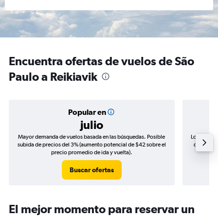
Encuentra ofertas de vuelos de São
Paulo a Reikiavik
Popular en
julio
Mayor demanda de vuelos basada en las búsquedas. Posible
Los precio
subida de precios del 3% (aumento potencial de $42 sobre el
de precios
precio promedio de ida y vuelta).
Buscar ofertas
El mejor momento para reservar un