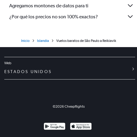
Agregamos montones de datos para ti
¿Por qué los precios no son 100% exactos?
Inicio
Islandia
Vuelos baratos de São Paulo a Reikiavik
Web
ESTADOS UNIDOS
©
2026
Cheapflights