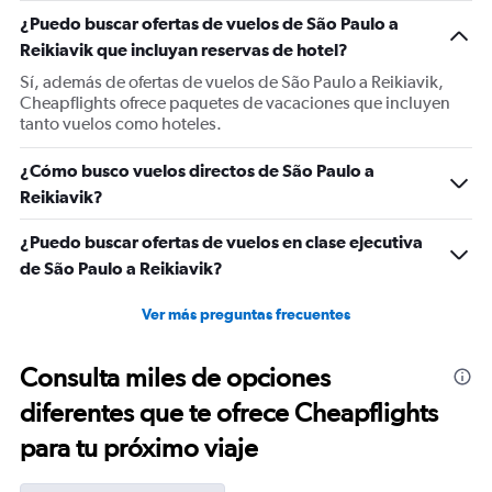
1
¿Puedo buscar ofertas de vuelos de São Paulo a
Y
Reikiavik que incluyan reservas de hotel?
axis
displaying
Sí, además de ofertas de vuelos de São Paulo a Reikiavik,
values.
Cheapflights ofrece paquetes de vacaciones que incluyen
Range:
tanto vuelos como hoteles.
0
to
¿Cómo busco vuelos directos de São Paulo a
1800.
Reikiavik?
¿Puedo buscar ofertas de vuelos en clase ejecutiva
de São Paulo a Reikiavik?
Ver más preguntas frecuentes
Consulta miles de opciones
diferentes que te ofrece Cheapflights
para tu próximo viaje