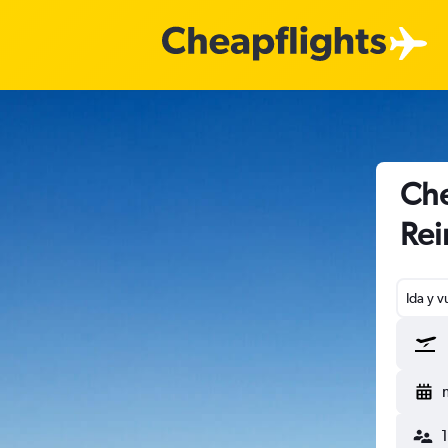
Che
Rei
Ida y v