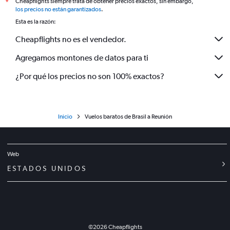
Cheapflights siempre trata de obtener precios exactos, sin embargo,
*
los precios no están garantizados
.
Esta es la razón:
Cheapflights no es el vendedor.
Agregamos montones de datos para ti
¿Por qué los precios no son 100% exactos?
Inicio
Vuelos baratos de Brasil a Reunión
Web
ESTADOS UNIDOS
©
2026
Cheapflights