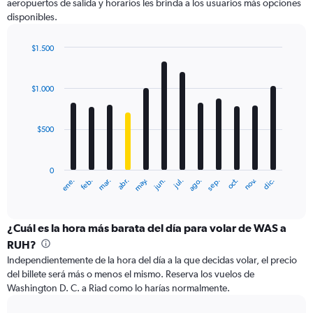
aeropuertos de salida y horarios les brinda a los usuarios más opciones
Y
disponibles.
axis
displaying
values.
$1.500
Range:
Bar
Chart
0
graphic.
chart
with
to
$1.000
12
4500.
bars.
$500
The
chart
has
0
1
ene.
feb.
mar.
abr.
may.
jun.
jul.
ago.
sep.
oct.
nov.
dic.
X
End
of
axis
interactive
displaying
chart
categories.
¿Cuál es la hora más barata del día para volar de WAS a
Range:
RUH?
12
Independientemente de la hora del día a la que decidas volar, el precio
categories.
del billete será más o menos el mismo. Reserva los vuelos de
The
Washington D. C. a Riad como lo harías normalmente.
chart
has