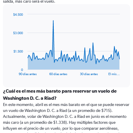
salida, más caro será el vuelo.
$4.500
Chart
Chart
graphic.
with
91
$3.000
data
points.
The
$1.500
chart
has
1
0
X
End
90 días antes
60 días antes
30 días antes
El mis…
of
axis
interactive
displaying
chart
categories.
¿Cuál es el mes más barato para reservar un vuelo de
Range:
Washington D. C. a Riad?
91
En este momento, abril es el mes más barato en el que se puede reservar
categories.
un vuelo de Washington D. C. a Riad (a un promedio de $715).
The
Actualmente, volar de Washington D. C. a Riad en junio es el momento
chart
más caro (a un promedio de $1.338). Hay múltiples factores que
has
influyen en el precio de un vuelo, por lo que comparar aerolíneas,
1