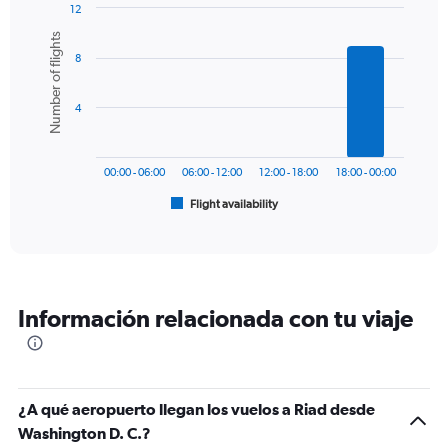
1
12
Y
Bar
Chart
Number of flights
graphic.
chart
axis
8
with
displaying
6
values.
bars.
Range:
4
0
The
to
chart
1500.
has
00:00 - 06:00
06:00 - 12:00
12:00 - 18:00
18:00 - 00:00
1
Flight availability
X
End
of
axis
interactive
displaying
chart
categories.
Range:
6
Información relacionada con tu viaje
categories.
The
chart
has
1
¿A qué aeropuerto llegan los vuelos a Riad desde
Y
Washington D. C.?
axis