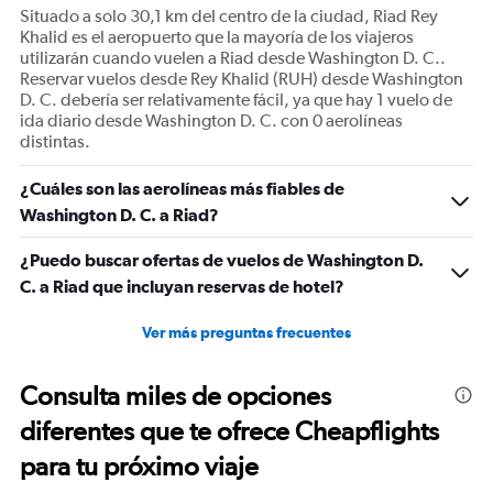
displaying
Situado a solo 30,1 km del centro de la ciudad, Riad Rey
Number
Khalid es el aeropuerto que la mayoría de los viajeros
of
utilizarán cuando vuelen a Riad desde Washington D. C..
flights.
Reservar vuelos desde Rey Khalid (RUH) desde Washington
Range:
D. C. debería ser relativamente fácil, ya que hay 1 vuelo de
0
ida diario desde Washington D. C. con 0 aerolíneas
to
distintas.
12.
¿Cuáles son las aerolíneas más fiables de
Washington D. C. a Riad?
¿Puedo buscar ofertas de vuelos de Washington D.
C. a Riad que incluyan reservas de hotel?
Ver más preguntas frecuentes
Consulta miles de opciones
diferentes que te ofrece Cheapflights
para tu próximo viaje