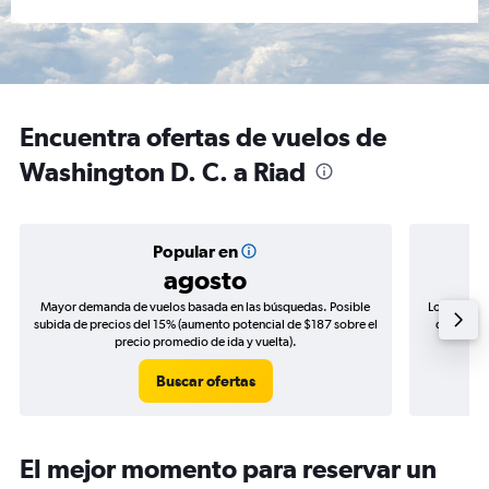
Encuentra ofertas de vuelos de
Washington D. C. a Riad
Popular en
agosto
Mayor demanda de vuelos basada en las búsquedas. Posible
Los precio
subida de precios del 15% (aumento potencial de $187 sobre el
de precio
precio promedio de ida y vuelta).
Buscar ofertas
El mejor momento para reservar un