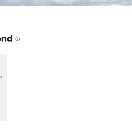
ond
a