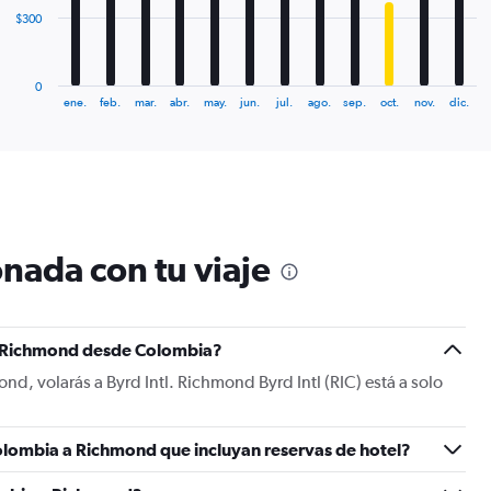
The
$300
chart
has
1
0
X
End
ene.
feb.
mar.
abr.
may.
jun.
jul.
ago.
sep.
oct.
nov.
dic.
of
axis
interactive
displaying
chart
categories.
Range:
12
categories.
The
nada con tu viaje
chart
has
1
Y
 a Richmond desde Colombia?
axis
displaying
d, volarás a Byrd Intl. Richmond Byrd Intl (RIC) está a solo
values.
Range:
0
olombia a Richmond que incluyan reservas de hotel?
to
900.