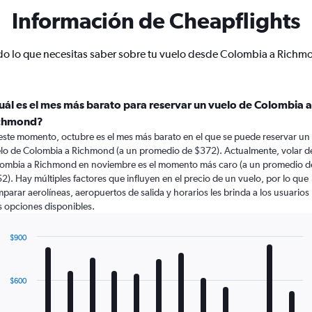
Información de Cheapflights
do lo que necesitas saber sobre tu vuelo desde Colombia a Richm
uál es el mes más barato para reservar un vuelo de Colombia a
chmond?
este momento, octubre es el mes más barato en el que se puede reservar un
lo de Colombia a Richmond (a un promedio de $372). Actualmente, volar d
ombia a Richmond en noviembre es el momento más caro (a un promedio d
2). Hay múltiples factores que influyen en el precio de un vuelo, por lo que
parar aerolíneas, aeropuertos de salida y horarios les brinda a los usuarios
 opciones disponibles.
$900
Bar
Chart
graphic.
chart
with
$600
12
bars.