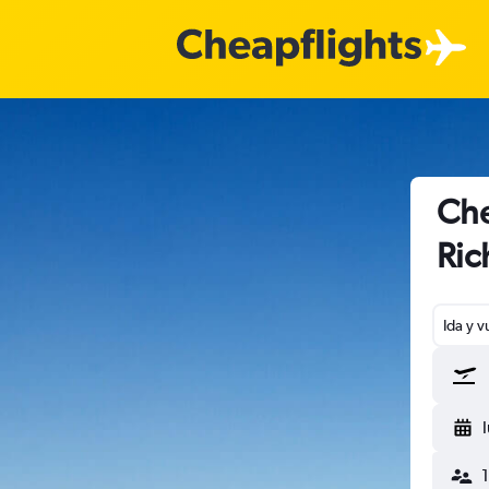
Che
Ri
Ida y v