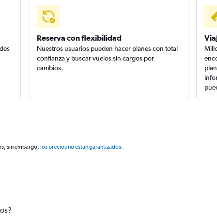
Reserva con flexibilidad
Via
edes
Nuestros usuarios pueden hacer planes con total
Mill
confianza y buscar vuelos sin cargos por
enco
cambios.
plan
info
pued
os, sin embargo,
los precios no están garantizados
.
tos?