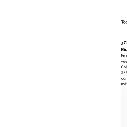
To
¿C
Ri
En 
vue
Col
$85
com
más