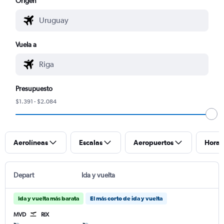
Origen
Vuela a
Presupuesto
$1.391 - $2.084
Aerolíneas
Escalas
Aeropuertos
Horar
Depart
Ida y vuelta
Ida y vuelta más barata
El más corto de ida y vuelta
MVD
RIX