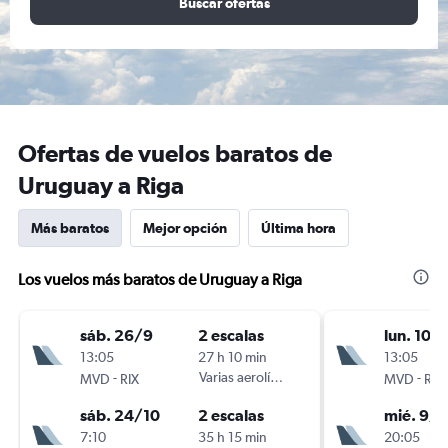
Buscar ofertas
Ofertas de vuelos baratos de
Uruguay a Riga
Más baratos
Mejor opción
Última hora
Los vuelos más baratos de Uruguay a Riga
sáb. 26/9
2 escalas
lun. 10/
13:05
27 h 10 min
13:05
-
Varias aerolíneas
-
MVD
RIX
MVD
RIX
sáb. 24/10
2 escalas
mié. 9/9
7:10
35 h 15 min
20:05