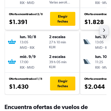
-
Varias aerolíneas
-
RIX
MVD
RIX
MVD
Oferta encontrada el 2/8
Oferta encontrada 
Elegir
$1.391
$1.828
fechas
lun. 10/8
2 escalas
lun. 3/8
13:05
27 h 10 min
13:05
-
KLM
-
MVD
RIX
MVD
RIX
mié. 9/9
2 escalas
lun. 10/
17:00
39 h 05 min
11:25
-
KLM
-
RIX
MVD
RIX
MVD
Oferta encontrada el 1/8
Oferta encontrada 
Elegir
$1.430
$2.044
fechas
Encuentra ofertas de vuelos de