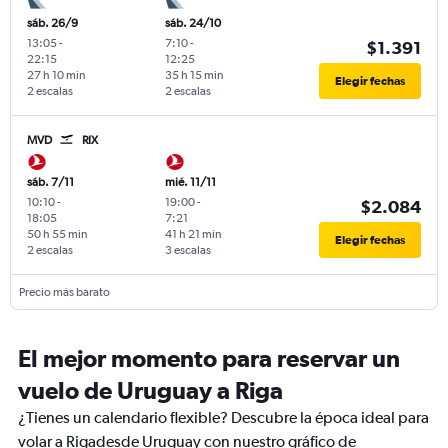
sáb. 26/9
sáb. 24/10
13:05
-
7:10
-
$1.391
22:15
12:25
27 h 10 min
35 h 15 min
Elegir fechas
2 escalas
2 escalas
MVD
RIX
sáb. 7/11
mié. 11/11
10:10
-
19:00
-
$2.084
18:05
7:21
50 h 55 min
41 h 21 min
Elegir fechas
2 escalas
3 escalas
Precio más barato
El mejor momento para reservar un
vuelo de Uruguay a Riga
¿Tienes un calendario flexible? Descubre la época ideal para
volar a Rigadesde Uruguay con nuestro gráfico de