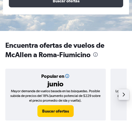
Buscar ofertas
Encuentra ofertas de vuelos de
McAllen a Roma-Fiumicino
Popular en
junio
Mayor demanda de vuelos basada en las búsquedas. Posible
Los precio
subida de precios del 18% (aumento potencial de $229 sobre
de precio
el precio promedio de ida y vuelta).
Buscar ofertas