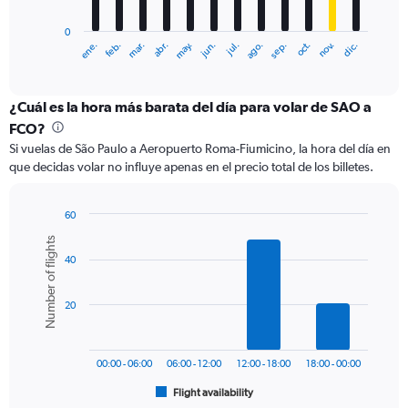
chart
has
0
1
ene.
feb.
mar.
abr.
may.
jun.
jul.
ago.
sep.
oct.
nov.
dic.
X
End
of
axis
interactive
displaying
chart
categories.
¿Cuál es la hora más barata del día para volar de SAO a
Range:
FCO?
12
Si vuelas de São Paulo a Aeropuerto Roma-Fiumicino, la hora del día en
categories.
que decidas volar no influye apenas en el precio total de los billetes.
The
chart
has
60
1
Bar
Chart
Number of flights
Y
graphic.
chart
axis
40
with
6
displaying
bars.
values.
20
Range:
The
0
chart
to
has
1500.
00:00 - 06:00
06:00 - 12:00
12:00 - 18:00
18:00 - 00:00
1
Flight availability
X
End
of