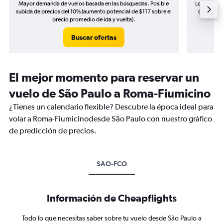
Mayor demanda de vuelos basada en las búsquedas. Posible
Los precio
subida de precios del 10% (aumento potencial de $117 sobre el
de precios
precio promedio de ida y vuelta).
Buscar ofertas
El mejor momento para reservar un
vuelo de São Paulo a Roma-Fiumicino
¿Tienes un calendario flexible? Descubre la época ideal para
volar a Roma-Fiumicinodesde São Paulo con nuestro gráfico
de predicción de precios.
SAO-FCO
Información de Cheapflights
Todo lo que necesitas saber sobre tu vuelo desde São Paulo a