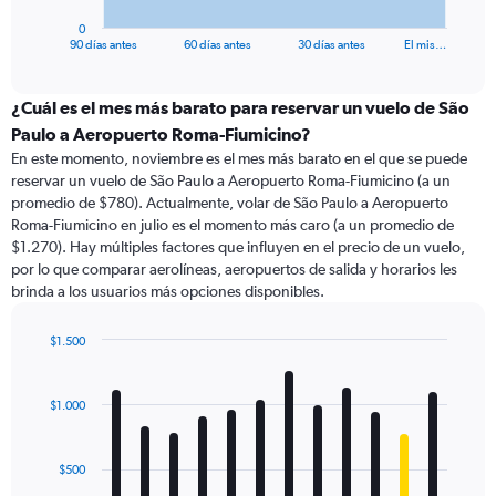
has
1
0
X
End
90 días antes
60 días antes
30 días antes
El mis…
of
axis
interactive
displaying
chart
categories.
¿Cuál es el mes más barato para reservar un vuelo de São
Range:
Paulo a Aeropuerto Roma-Fiumicino?
91
En este momento, noviembre es el mes más barato en el que se puede
categories.
reservar un vuelo de São Paulo a Aeropuerto Roma-Fiumicino (a un
The
promedio de $780). Actualmente, volar de São Paulo a Aeropuerto
chart
Roma-Fiumicino en julio es el momento más caro (a un promedio de
has
$1.270). Hay múltiples factores que influyen en el precio de un vuelo,
1
por lo que comparar aerolíneas, aeropuertos de salida y horarios les
Y
brinda a los usuarios más opciones disponibles.
axis
displaying
values.
$1.500
Range:
Bar
Chart
0
graphic.
chart
with
to
$1.000
12
1500.
bars.
$500
The