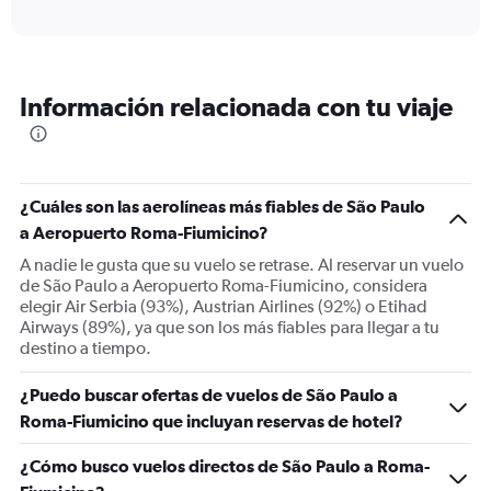
axis
interactive
displaying
chart
categories.
Range:
6
Información relacionada con tu viaje
categories.
The
chart
has
1
¿Cuáles son las aerolíneas más fiables de São Paulo
Y
a Aeropuerto Roma-Fiumicino?
axis
displaying
A nadie le gusta que su vuelo se retrase. Al reservar un vuelo
Number
de São Paulo a Aeropuerto Roma-Fiumicino, considera
of
elegir Air Serbia (93%), Austrian Airlines (92%) o Etihad
flights.
Airways (89%), ya que son los más fiables para llegar a tu
Range:
destino a tiempo.
0
to
¿Puedo buscar ofertas de vuelos de São Paulo a
60.
Roma-Fiumicino que incluyan reservas de hotel?
¿Cómo busco vuelos directos de São Paulo a Roma-