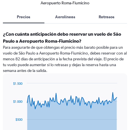
Aeropuerto Roma-Fiumicino
Precios
Aerolíneas
Retrasos
¿Con cuánta anticipación debo reservar un vuelo de São
Paulo a Aeropuerto Roma-Fiumicino?
Para asegurarte de que obtengas el precio más barato posible para un
vuelo de São Paulo a Aeropuerto Roma-Fiumicino, debes reservar con al
menos 82 días de anticipación a la fecha prevista del viaje. El precio de
tu vuelo puede aumentar si lo retrasas y dejas la reserva hasta una
semana antes de la salida.
$1.500
Chart
Chart
graphic.
with
91
$1.000
data
points.
The
$500
chart