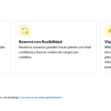
Reserva con flexibilidad
Via
edes
Nuestros usuarios pueden hacer planes con total
Mill
confianza y buscar vuelos sin cargos por
enco
cambios.
plan
info
pued
os, sin embargo,
los precios no están garantizados
.