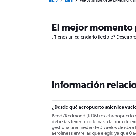
Inicio
Italia
Vuelos baratos de Bend/Redmond a
El mejor momento 
¿Tienes un calendario flexible? Descubr
Información relacio
¿Desde qué aeropuerto salen los vu
Bend/Redmond (RDM) es el aeropuerto de
deberías tener problemas a la hora de 
gestiona una media de 0 vuelos de ida a
aerolíneas entre las que elegir, ya que 