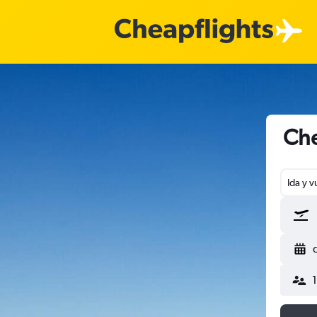
Che
Ida y v