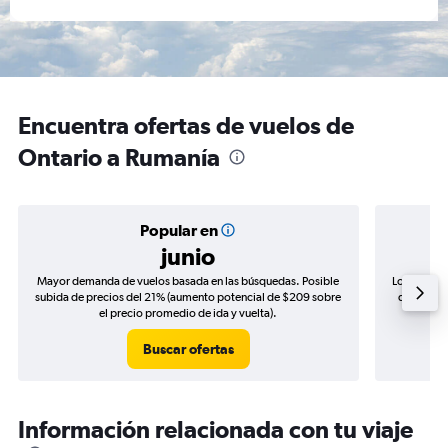
Encuentra ofertas de vuelos de
Ontario a Rumanía
Popular en
junio
Mayor demanda de vuelos basada en las búsquedas. Posible
Los precio
subida de precios del 21% (aumento potencial de $209 sobre
de precios
el precio promedio de ida y vuelta).
Buscar ofertas
Información relacionada con tu viaje