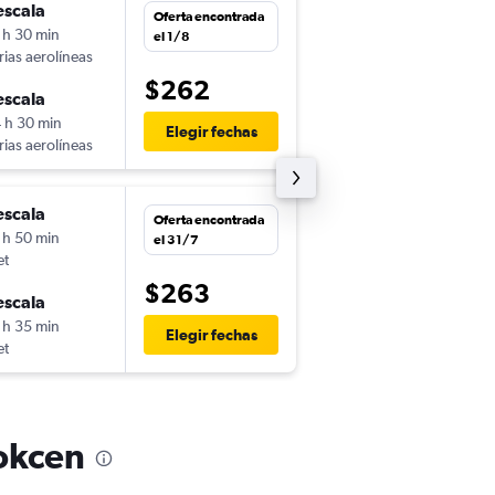
escala
vie. 25/9
Oferta encontrada
 h 30 min
13:30
el 1/8
rias aerolíneas
MAD
-
SAW
$262
escala
mar. 29/9
 h 30 min
8:00
Elegir fechas
rias aerolíneas
SAW
-
MAD
escala
mié. 30/9
Oferta encontrada
 h 50 min
14:30
el 31/7
et
MAD
-
SAW
$263
escala
mié. 14/10
 h 35 min
10:00
Elegir fechas
et
SAW
-
MAD
Gokcen