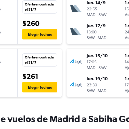
lun. 14/9
1 
Oferta encontrada
n
22:55
15
el 31/7
MAD
-
SAW
Va
$260
jue. 17/9
1 
n
13:00
24
Elegir fechas
SAW
-
MAD
Va
jue. 15/10
1 
Oferta encontrada
n
17:05
14
el 31/7
MAD
-
SAW
Aj
$261
lun. 19/10
1 
n
23:30
17
Elegir fechas
SAW
-
MAD
Aj
de vuelos de Madrid a Sabiha 