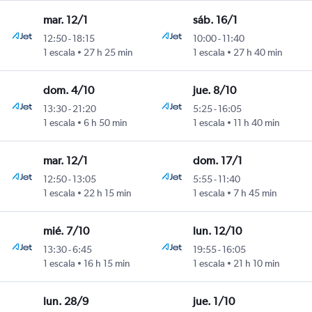
mar. 12/1
sáb. 16/1
12:50
-
18:15
10:00
-
11:40
1 escala
27 h 25 min
1 escala
27 h 40 min
dom. 4/10
jue. 8/10
13:30
-
21:20
5:25
-
16:05
1 escala
6 h 50 min
1 escala
11 h 40 min
mar. 12/1
dom. 17/1
12:50
-
13:05
5:55
-
11:40
1 escala
22 h 15 min
1 escala
7 h 45 min
mié. 7/10
lun. 12/10
13:30
-
6:45
19:55
-
16:05
1 escala
16 h 15 min
1 escala
21 h 10 min
lun. 28/9
jue. 1/10