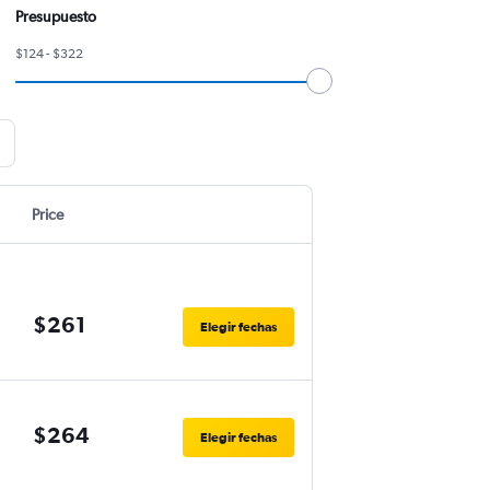
Presupuesto
$124 - $322
Price
$261
Elegir fechas
$264
Elegir fechas