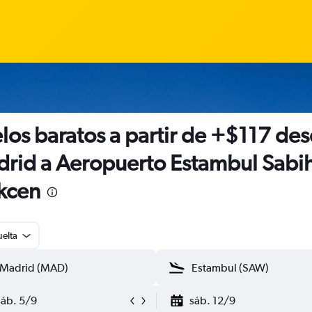
los baratos a partir de +$117 de
rid a Aeropuerto Estambul Sabi
kcen
uelta
sáb. 5/9
sáb. 12/9