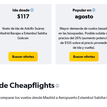
Ida desde
Popular en
$117
agosto
Vuelo de ida de Adolfo Suárez
Mayor demanda de vuelos basad
Madrid-Barajas a Estambul Sabiha
en las búsquedas. Posible subida 
Gokcen
precios del 26% (aumento potenci
de $105 sobre el precio promedi
de ida y vuelta).
Buscar ofertas
Buscar ofertas
 de Cheapflights
r y comparar los vuelos desde Madrid a Aeropuerto Estambul Sabi