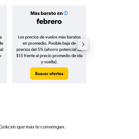
Más barato en
Precio prom
febrero
$454
a
Los precios de vuelos más baratos
Promedio de vuelos de 
de
en promedio. Posible baja de
en agosto 20
al
precios del 5% (ahorro potencial de
o
$15 frente al precio promedio de ida
y vuelta).
Buscar ofertas
Buscar ofert
ha Gokcen que más te convengan.