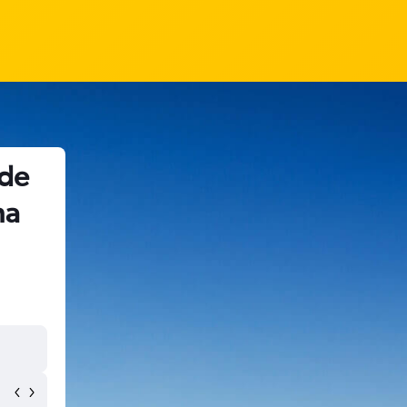
sde
ha