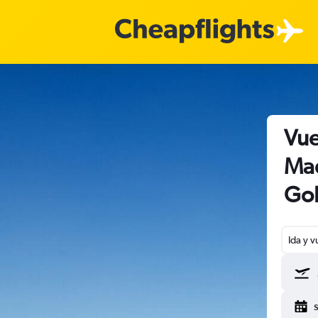
Vue
Mad
Go
Ida y v