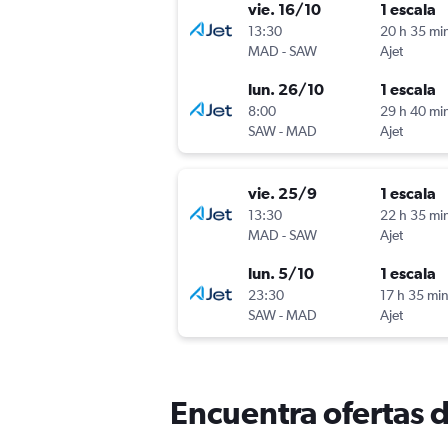
vie. 16/10
1 escala
13:30
20 h 35 mi
MAD
-
SAW
Ajet
lun. 26/10
1 escala
8:00
29 h 40 mi
SAW
-
MAD
Ajet
vie. 25/9
1 escala
13:30
22 h 35 mi
MAD
-
SAW
Ajet
lun. 5/10
1 escala
23:30
17 h 35 mi
SAW
-
MAD
Ajet
Encuentra ofertas 