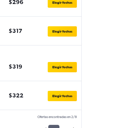
$296
Elegir fechas
$317
Elegir fechas
$319
Elegir fechas
$322
Elegir fechas
Ofertas encontradas en 2/8