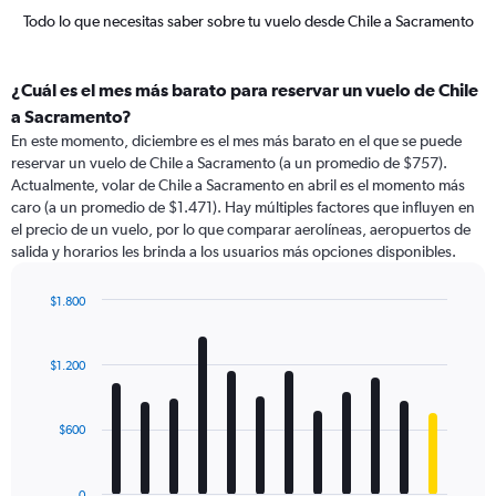
Todo lo que necesitas saber sobre tu vuelo desde Chile a Sacramento
¿Cuál es el mes más barato para reservar un vuelo de Chile
a Sacramento?
En este momento, diciembre es el mes más barato en el que se puede
reservar un vuelo de Chile a Sacramento (a un promedio de $757).
Actualmente, volar de Chile a Sacramento en abril es el momento más
caro (a un promedio de $1.471). Hay múltiples factores que influyen en
el precio de un vuelo, por lo que comparar aerolíneas, aeropuertos de
salida y horarios les brinda a los usuarios más opciones disponibles.
$1.800
Bar
Chart
graphic.
chart
with
$1.200
12
bars.
$600
The
chart
has
0