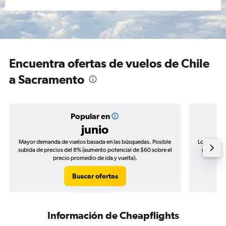
Encuentra ofertas de vuelos de Chile
a Sacramento
Popular en
junio
Mayor demanda de vuelos basada en las búsquedas. Posible
Los precio
subida de precios del 8% (aumento potencial de $60 sobre el
de precio
precio promedio de ida y vuelta).
Buscar ofertas
Información de Cheapflights