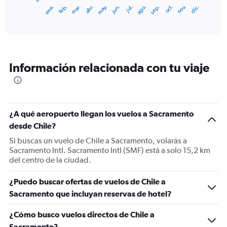
1
ene.
feb.
mar.
abr.
may.
jun.
jul.
ago.
sep.
oct.
nov.
dic.
X
End
of
axis
interactive
displaying
chart
categories.
Range:
12
Información relacionada con tu viaje
categories.
The
chart
has
1
¿A qué aeropuerto llegan los vuelos a Sacramento
Y
desde Chile?
axis
displaying
Si buscas un vuelo de Chile a Sacramento, volarás a
values.
Sacramento Intl. Sacramento Intl (SMF) está a solo 15,2 km
Range:
del centro de la ciudad.
0
to
¿Puedo buscar ofertas de vuelos de Chile a
1800.
Sacramento que incluyan reservas de hotel?
¿Cómo busco vuelos directos de Chile a
Sacramento?