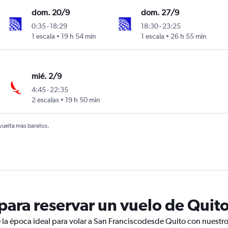
dom. 20/9
dom. 27/9
0:35
-
18:29
18:30
-
23:25
1 escala
19 h 54 min
1 escala
26 h 55 min
mié. 2/9
4:45
-
22:35
2 escalas
19 h 50 min
 vuelta más baratos.
ara reservar un vuelo de Quito
 la época ideal para volar a San Franciscodesde Quito con nuestro