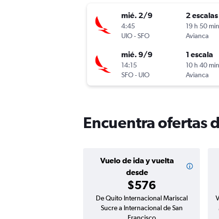
mié. 2/9
2 escalas
4:45
19 h 50 mi
UIO
-
SFO
Avianca
mié. 9/9
1 escala
14:15
10 h 40 mi
SFO
-
UIO
Avianca
Encuentra ofertas d
Vuelo de ida y vuelta
desde
$576
De Quito Internacional Mariscal
V
Sucre a Internacional de San
Francisco