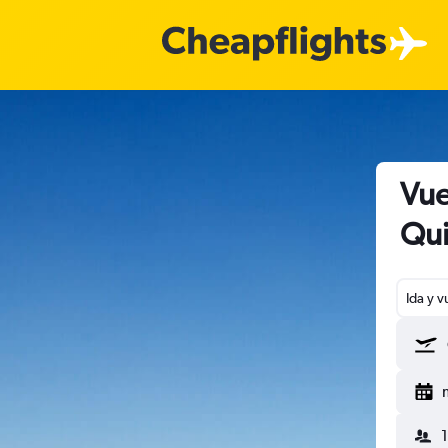
Vue
Qui
Ida y v