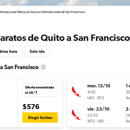
ternacional Mariscal Sucre a Internacional de San Francisco
aratos de Quito a San Francisco
tima hora
Solo ida
 a San Francisco
mar. 13/10
1 
Oferta encontrada
n
4:05
20
el 30/7
UIO
-
SFO
Av
$576
vie. 23/10
2 
23:55
14
Elegir fechas
SFO
-
UIO
Av