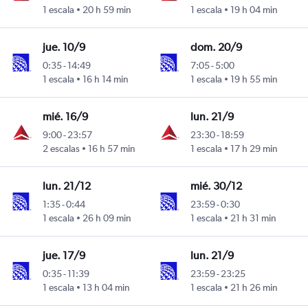
1 escala
20 h 59 min
1 escala
19 h 04 min
jue. 10/9
dom. 20/9
0:35
-
14:49
7:05
-
5:00
1 escala
16 h 14 min
1 escala
19 h 55 min
mié. 16/9
lun. 21/9
9:00
-
23:57
23:30
-
18:59
2 escalas
16 h 57 min
1 escala
17 h 29 min
lun. 21/12
mié. 30/12
1:35
-
0:44
23:59
-
0:30
1 escala
26 h 09 min
1 escala
21 h 31 min
jue. 17/9
lun. 21/9
0:35
-
11:39
23:59
-
23:25
1 escala
13 h 04 min
1 escala
21 h 26 min