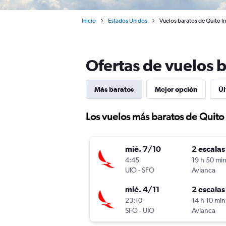
Inicio
Estados Unidos
Vuelos baratos de Quito In
Ofertas de vuelos b
Más baratos
Mejor opción
Úl
Los vuelos más baratos de Quito
mié. 7/10
2 escalas
4:45
19 h 50 mi
UIO
-
SFO
Avianca
mié. 4/11
2 escalas
23:10
14 h 10 min
SFO
-
UIO
Avianca