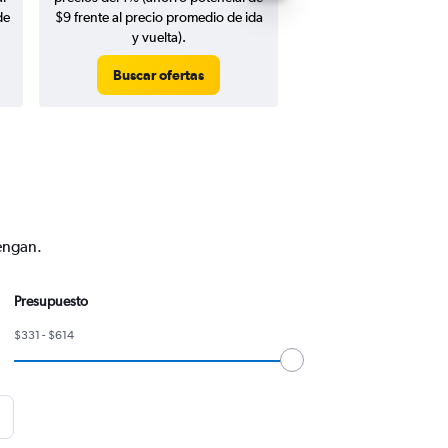
de
$9 frente al precio promedio de ida
y vuelta).
Buscar ofertas
Buscar ofert
vengan.
Presupuesto
$331 - $614