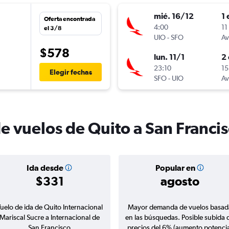
mié. 16/12
1 
Oferta encontrada
n
4:00
11
el 3/8
UIO
-
SFO
Av
$578
lun. 11/1
2 
n
23:10
15
Elegir fechas
SFO
-
UIO
Av
e vuelos de Quito a San Franci
Ida desde
Popular en
$331
agosto
uelo de ida de Quito Internacional
Mayor demanda de vuelos basad
Mariscal Sucre a Internacional de
en las búsquedas. Posible subida 
San Francisco
precios del 6% (aumento potencia