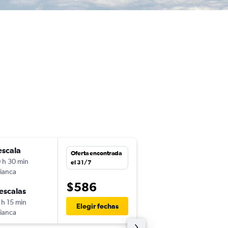
escala
jue. 10/9
Oferta encontrada
 h 30 min
6:00
el 31/7
ianca
UIO
-
SFO
$586
escalas
dom. 20/9
 h 15 min
20:21
Elegir fechas
ianca
SFO
-
UIO