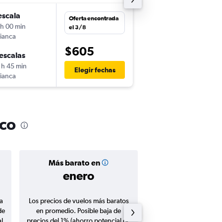
escala
mar. 13/10
Oferta encontrada
 h 00 min
4:05
el 3/8
ianca
UIO
-
SFO
$605
escalas
jue. 22/10
 h 45 min
23:55
Elegir fechas
ianca
SFO
-
UIO
sco
Más barato en
Precio prom
enero
$631
a
Los precios de vuelos más baratos
Promedio de vuelos de 
de
en promedio. Posible baja de
en agosto 20
l
precios del 1% (ahorro potencial de