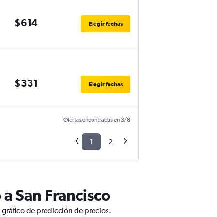
$614
Elegir fechas
$331
Elegir fechas
Ofertas encontradas en 3/8
1
2
 a San Francisco
 gráfico de predicción de precios.