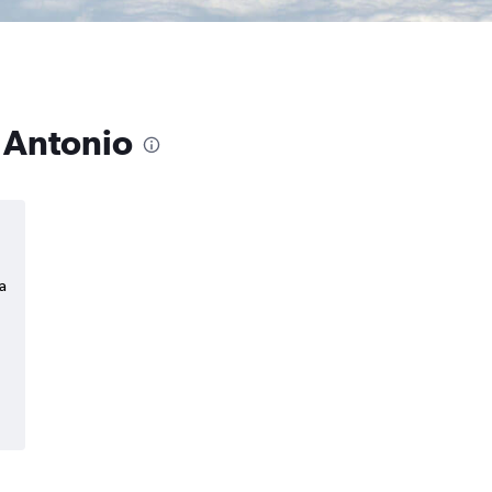
n Antonio
a