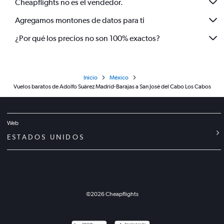
Cheapflights no es el vendedor.
Agregamos montones de datos para ti
¿Por qué los precios no son 100% exactos?
Inicio
México
Vuelos baratos de Adolfo Suárez Madrid-Barajas a San José del Cabo Los Cabos
Web
ESTADOS UNIDOS
©
2026
Cheapflights