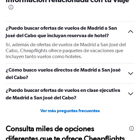
categories.
The
chart
has
1
¿Puedo buscar ofertas de vuelos de Madrid a San
Y
José del Cabo que incluyan reservas de hotel?
axis
displaying
Sí, además de ofertas de vuelos de Madrid a San José del
values.
Cabo, Cheapflights ofrece paquetes de vacaciones que
Range:
incluyen tanto vuelos como hoteles.
0
to
¿Cómo busco vuelos directos de Madrid a San José
2400.
del Cabo?
¿Puedo buscar ofertas de vuelos en clase ejecutiva
de Madrid a San José del Cabo?
Ver más preguntas frecuentes
Consulta miles de opciones
diferentes que te ofrece Cheapflights