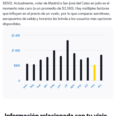
$850). Actualmente, volar de Madrid a San José del Cabo en julio es el
momento más caro (a un promedio de $2.160). Hay múltiples factores
que influyen en el precio de un vuelo, por lo que comparar aerolíneas,
aeropuertos de salida y horarios les brinda a los usuarios más opciones
disponibles.
$2.400
Bar
Chart
graphic.
chart
with
$1.600
12
bars.
$800
The
chart
has
0
1
ene.
feb.
mar.
abr.
may.
jun.
jul.
ago.
sep.
oct.
nov.
dic.
X
End
of
axis
interactive
displaying
chart
categories.
Range:
12
Información relacionada con tu viaje