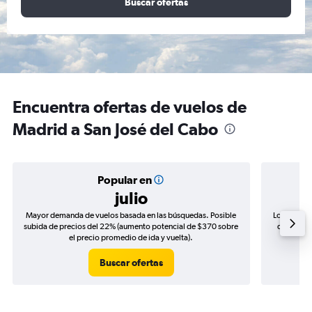
Buscar ofertas
Encuentra ofertas de vuelos de
Madrid a San José del Cabo
Popular en
julio
Mayor demanda de vuelos basada en las búsquedas. Posible
Los precio
subida de precios del 22% (aumento potencial de $370 sobre
de precios
el precio promedio de ida y vuelta).
Buscar ofertas