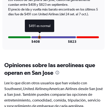
1
cuestan entre $408 y $823 en septiembre.
Y
axis
El precio de ida y vuelta más barato encontrado en los últimos 5
displaying
días fue de $491 con United Airlines (del 24 set. al 7 oct.).
values.
Range:
$491 es normal
0
to
1200.
$408
$823
Opiniones sobre las aerolíneas que
operan en San Jose
Lee lo que dicen otros usuarios que han volado con
Southwest,United AirlinesyAmerican Airlines desde San José
a San José. También puedes comparar las opciones de
entretenimiento, comodidad, comida, tripulación, servicio
y procedimiento de embarque de cada aerolínea.