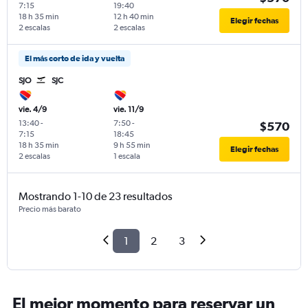
7:15
19:40
18 h 35 min
12 h 40 min
Elegir fechas
2 escalas
2 escalas
El más corto de ida y vuelta
SJO
SJC
vie. 4/9
vie. 11/9
13:40
-
7:50
-
$570
7:15
18:45
18 h 35 min
9 h 55 min
Elegir fechas
2 escalas
1 escala
Mostrando 1-10 de 23 resultados
Precio más barato
1
2
3
El mejor momento para reservar un