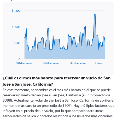
$1.500
Chart
Chart
graphic.
with
91
$1.000
data
points.
The
$500
chart
has
1
0
X
End
90 días antes
60 días antes
30 días antes
El mis…
of
axis
interactive
displaying
chart
categories.
¿Cuál es el mes más barato para reservar un vuelo de San
Range:
José a San Jose, California?
91
En este momento, septiembre es el mes más barato en el que se puede
categories.
reservar un vuelo de San José a San Jose, California (a un promedio de
The
$388). Actualmente, volar de San José a San Jose, California en abril es el
chart
momento más caro (a un promedio de $907). Hay múltiples factores que
has
influyen en el precio de un vuelo, por lo que comparar aerolíneas,
1
aeropuertos de salida y horarios les brinda a los usuarios más opciones