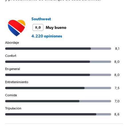
Southwest
Muy bueno
8,0
4.220 opiniones
Abordaje
8,1
Confort
8,0
En general
8,0
Entretenimiento
7,5
Comida
7,0
Tripulación
8,6