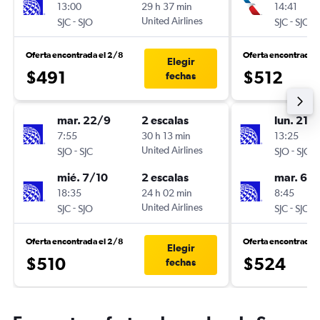
13:00
29 h 37 min
14:41
-
United Airlines
-
SJC
SJO
SJC
SJO
Oferta encontrada el 2/8
Oferta encontrada 
Elegir
$491
$512
fechas
mar. 22/9
2 escalas
lun. 21/
7:55
30 h 13 min
13:25
-
United Airlines
-
SJO
SJC
SJO
SJC
mié. 7/10
2 escalas
mar. 6/1
18:35
24 h 02 min
8:45
-
United Airlines
-
SJC
SJO
SJC
SJO
Oferta encontrada el 2/8
Oferta encontrada 
Elegir
$510
$524
fechas