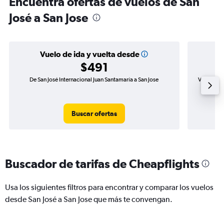
Encuentra ofertas de vuelos de San
José a San Jose
Vuelo de ida y vuelta desde
$491
De San José Internacional Juan Santamaría a San Jose
Vuelo de i
Buscar ofertas
Buscador de tarifas de Cheapflights
Usa los siguientes filtros para encontrar y comparar los vuelos
desde San José a San Jose que más te convengan.