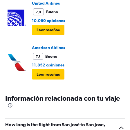
United Airlines
Bueno
7,4
10.060 opiniones
Leer reseñas
American Airlines
Bueno
7,1
11.852 opiniones
Leer reseñas
Información relacionada con tu viaje
How long is the flight from San José to San Jose,