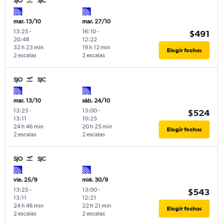
SJO
SJC
mar. 13/10
mar. 27/10
13:25
-
16:10
-
$491
20:48
12:22
32 h 23 min
19 h 12 min
Elegir fechas
2 escalas
2 escalas
SJO
SJC
mar. 13/10
sáb. 24/10
13:25
-
13:00
-
$524
13:11
10:25
24 h 46 min
20 h 25 min
Elegir fechas
2 escalas
2 escalas
SJO
SJC
vie. 25/9
mié. 30/9
13:25
-
13:00
-
$543
13:11
12:21
24 h 46 min
22 h 21 min
Elegir fechas
2 escalas
2 escalas