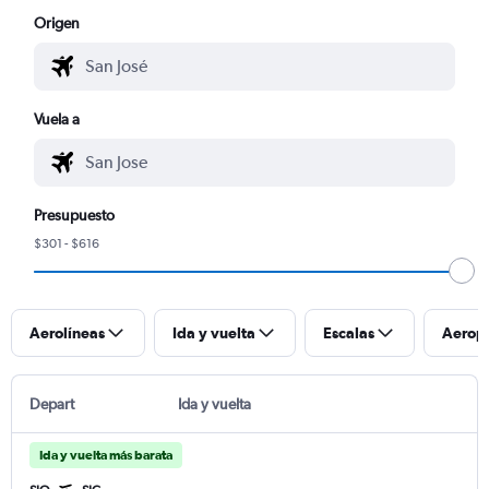
Origen
Vuela a
Presupuesto
$301 - $616
Aerolíneas
Ida y vuelta
Escalas
Aerop
Depart
Ida y vuelta
Ida y vuelta más barata