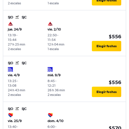
Elegir fechas
2 escalas
1 escala
SJO
SJC
jue. 24/9
vie. 2/10
13:19
-
22:50
-
$556
15:44
11:54
27 h 25 min
12 h 04 min
Elegir fechas
2 escalas
1 escala
SJO
SJC
vie. 4/9
mié. 9/9
13:25
-
8:45
-
$556
13:08
12:21
24 h 43 min
26 h 36 min
Elegir fechas
2 escalas
2 escalas
SJO
SJC
vie. 25/9
dom. 4/10
13:40
-
6:00
-
$570