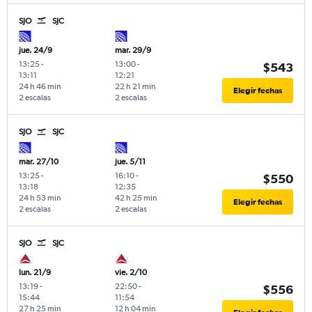
SJO
SJC
jue. 24/9
mar. 29/9
13:25
-
13:00
-
$543
13:11
12:21
24 h 46 min
22 h 21 min
Elegir fechas
2 escalas
2 escalas
SJO
SJC
mar. 27/10
jue. 5/11
13:25
-
16:10
-
$550
13:18
12:35
24 h 53 min
42 h 25 min
Elegir fechas
2 escalas
2 escalas
SJO
SJC
lun. 21/9
vie. 2/10
13:19
-
22:50
-
$556
15:44
11:54
27 h 25 min
12 h 04 min