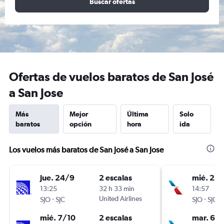
Buscar ofertas
Ofertas de vuelos baratos de San José
a San Jose
Más
Mejor
Última
Solo
baratos
opción
hora
ida
Los vuelos más baratos de San José a San Jose
jue. 24/9
2 escalas
mié. 23
13:25
32 h 33 min
14:57
-
United Airlines
-
SJO
SJC
SJO
SJC
mié. 7/10
2 escalas
mar. 6/1