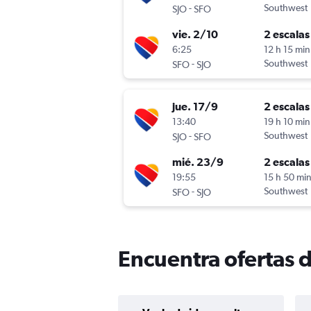
-
Southwest
SJO
SFO
vie. 2/10
2 escalas
6:25
12 h 15 min
-
Southwest
SFO
SJO
jue. 17/9
2 escalas
13:40
19 h 10 min
-
Southwest
SJO
SFO
mié. 23/9
2 escalas
19:55
15 h 50 mi
-
Southwest
SFO
SJO
Encuentra ofertas d