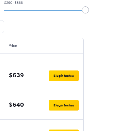
$290 - $866
Price
$639
Elegir fechas
$640
Elegir fechas