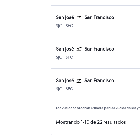
San José
San Francisco
SJO
-
SFO
San José
San Francisco
SJO
-
SFO
San José
San Francisco
SJO
-
SFO
Los vuelos se ordenan primero por los vuelos de ida y
Mostrando 1-10 de 22 resultados