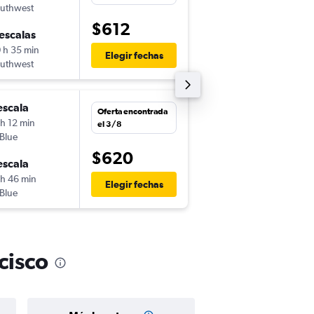
uthwest
-
SJO
SFO
$612
escalas
mar. 13/10
 h 35 min
23:10
Elegir fechas
uthwest
-
SFO
SJO
escala
lun. 12/10
Oferta encontrada
 h 12 min
7:15
el 3/8
tBlue
-
SJO
SFO
$620
escala
mié. 21/10
 h 46 min
23:10
Elegir fechas
tBlue
-
SFO
SJO
cisco