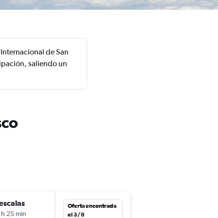
 Internacional de San
ipación, saliendo un
sco
escalas
jue. 1/10
Oferta encontrada
 h 25 min
13:05
el 3/8