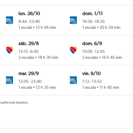
lun. 26/10
dom. 1/11
8:44
-
23:40
19:36
-
18:35
1 escala
15 h 56 min
1 escala
20 h 59 min
sáb. 29/8
dom. 6/9
13:15
-
6:45
19:00
-
12:45
2 escalas
18 h 30 min
2 escalas
16 h 45 min
mar. 29/9
vie. 9/10
12:05
-
23:40
1:12
-
13:52
1 escala
12 h 35 min
1 escala
11 h 40 min
 vuelta más baratos.