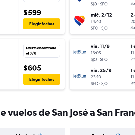
-
So
SJO
SFO
$599
mié. 2/12
2 
14:40
20
Elegir fechas
-
So
SFO
SJO
vie. 11/9
1 
Oferta encontrada
13:05
11
el 3/8
-
Je
SJO
SFO
$605
vie. 25/9
1 
n
23:10
11
Elegir fechas
-
Je
SFO
SJO
e vuelos de San José a San Fran