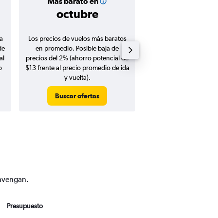
Más barato en
Precio prom
octubre
$651
a
Los precios de vuelos más baratos
Promedio de vuelos de 
de
en promedio. Posible baja de
en agosto 20
al
precios del 2% (ahorro potencial de
o
$13 frente al precio promedio de ida
y vuelta).
Buscar ofertas
Buscar ofert
onvengan.
Presupuesto