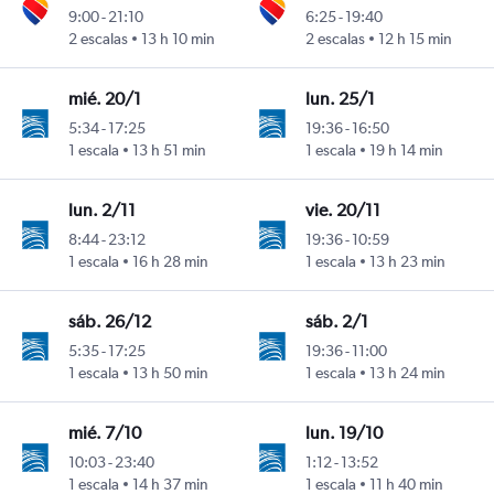
9:00
-
21:10
6:25
-
19:40
2 escalas
13 h 10 min
2 escalas
12 h 15 min
mié. 20/1
lun. 25/1
5:34
-
17:25
19:36
-
16:50
1 escala
13 h 51 min
1 escala
19 h 14 min
lun. 2/11
vie. 20/11
8:44
-
23:12
19:36
-
10:59
1 escala
16 h 28 min
1 escala
13 h 23 min
sáb. 26/12
sáb. 2/1
5:35
-
17:25
19:36
-
11:00
1 escala
13 h 50 min
1 escala
13 h 24 min
mié. 7/10
lun. 19/10
10:03
-
23:40
1:12
-
13:52
1 escala
14 h 37 min
1 escala
11 h 40 min