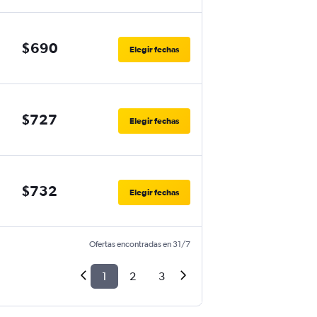
$690
Elegir fechas
$727
Elegir fechas
$732
Elegir fechas
Ofertas encontradas en 31/7
1
2
3