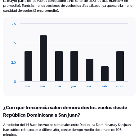
La mayor parte de los vuelos con destino a PR1 salen de DO0 los días martes (6 en
categories.
promedio). Tendrás menos opciones de vuelos los días sábado, ya que sale la menor
The
cantidad de vuelos (2 en promedio).
chart
has
7.5
2
Bar
Y
Chart
graphic.
chart
axes
with
displaying
5
7
Avg.
bars.
Price
and
The
2.5
Number
chart
of
has
flights.
1
0
X
End
lun.
mar.
mié.
jue.
vie.
sáb.
dom.
of
axis
interactive
displaying
chart
categories.
¿Con qué frecuencia salen demorados los vuelos desde
Range:
República Dominicana a San Juan?
7
categories.
Alrededor del 14 % de los vuelos semanales entre República Dominicana y San Juan
The
han sufrido retrasos en el último año, con un tiempo medio de retraso de 106
chart
minutos.
has