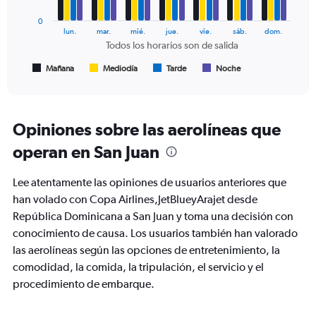
series.
0
The
lun.
mar.
mié.
jue.
vie.
sáb.
dom.
chart
Todos los horarios son de salida
has
1
Mañana
Mediodía
Tarde
Noche
End
of
X
interactive
axis
chart
displaying
Todos
Opiniones sobre las aerolíneas que
los
operan en San Juan
horarios
son
de
Lee atentamente las opiniones de usuarios anteriores que
salida.
han volado con Copa Airlines,JetBlueyArajet desde
Range:
República Dominicana a San Juan y toma una decisión con
7
categories.
conocimiento de causa. Los usuarios también han valorado
The
las aerolíneas según las opciones de entretenimiento, la
chart
comodidad, la comida, la tripulación, el servicio y el
has
1
procedimiento de embarque.
Y
axis