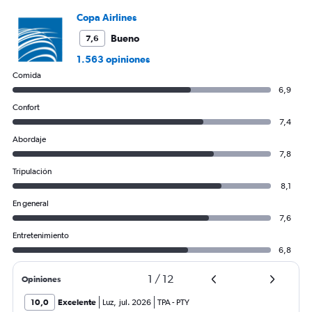
displaying
Copa Airlines
values.
Range:
Bueno
7,6
0
1.563 opiniones
to
360.
Comida
6,9
Confort
7,4
Abordaje
7,8
Tripulación
8,1
En general
7,6
Entretenimiento
6,8
1
/
12
Opiniones
10,0
Excelente
Luz
,
jul. 2026
TPA
-
PTY