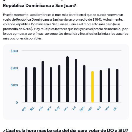
República Dominicana a San Juan?
En este momento, septiembre es el mes más barato en el que se puede reservar un
vuelo de República Dominicana a San Juan (a un promedio de $184). Actualmente,
volar de República Dominicana a San Juan en junio es el momento más caro (a un
promedio de $269). Hay múltiples factores que influyen en el precio de un vuelo, por
lo que comparar aerolíneas, aeropuertos de salida y horarios les brinda a los usuarios
más opciones disponibles.
$300
Bar
Chart
graphic.
chart
with
$200
12
bars.
$100
The
chart
has
0
1
mar.
jun.
sep.
dic.
ene.
abr.
jul.
oct.
feb.
may.
ago.
nov.
X
End
of
axis
interactive
displaying
chart
categories.
¿Cuál es la hora más barata del día para volar de DO a SJU?