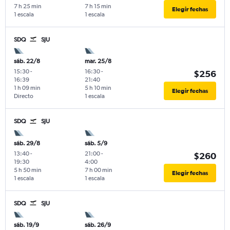
7 h 25 min
7 h 15 min
Elegir fechas
1 escala
1 escala
SDQ
SJU
sáb. 22/8
mar. 25/8
15:30
-
16:30
-
$256
16:39
21:40
1 h 09 min
5 h 10 min
Elegir fechas
Directo
1 escala
SDQ
SJU
sáb. 29/8
sáb. 5/9
13:40
-
21:00
-
$260
19:30
4:00
5 h 50 min
7 h 00 min
Elegir fechas
1 escala
1 escala
SDQ
SJU
sáb. 19/9
sáb. 26/9