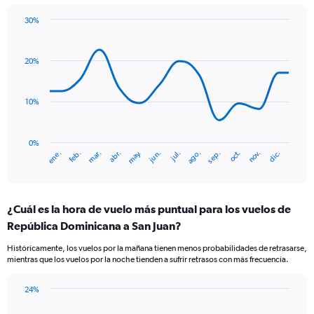
1
30%
Y
Line
Chart
axis
graphic.
chart
displaying
with
20%
values.
14
Range:
data
points.
0
10%
to
The
7.5.
chart
has
0%
ene.
abr.
jul.
oct.
mar.
jun.
sep.
dic.
feb.
may.
ago.
nov.
1
End
of
X
interactive
axis
chart
displaying
¿Cuál es la hora de vuelo más puntual para los vuelos de
categories.
Range:
República Dominicana a San Juan?
14
Históricamente, los vuelos por la mañana tienen menos probabilidades de retrasarse,
categories.
mientras que los vuelos por la noche tienden a sufrir retrasos con más frecuencia.
The
chart
has
24%
Bar
1
Chart
graphic.
chart