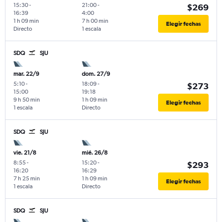
15:30
-
21:00
-
$269
16:39
4:00
1 h 09 min
7 h 00 min
Elegir fechas
Directo
1 escala
SDQ
SJU
mar. 22/9
dom. 27/9
5:10
-
18:09
-
$273
15:00
19:18
9 h 50 min
1 h 09 min
Elegir fechas
1 escala
Directo
SDQ
SJU
vie. 21/8
mié. 26/8
8:55
-
15:20
-
$293
16:20
16:29
7 h 25 min
1 h 09 min
Elegir fechas
1 escala
Directo
SDQ
SJU