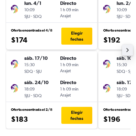
lun. 4/1
Directo
lun. 2/11
10:09
1 h 09 min
10:09
-
Arajet
-
SJU
SDQ
SJU
SDQ
Oferta encontrada el 4/8
Oferta encontrada 
Elegir
$174
$192
fechas
sáb. 17/10
Directo
sáb. 10/
15:30
1 h 09 min
15:30
-
Arajet
-
SDQ
SJU
SDQ
SJU
sáb. 24/10
Directo
sáb. 17/
18:09
1 h 09 min
18:09
-
Arajet
-
SJU
SDQ
SJU
SDQ
Oferta encontrada el 2/8
Oferta encontrada 
Elegir
$183
$196
fechas