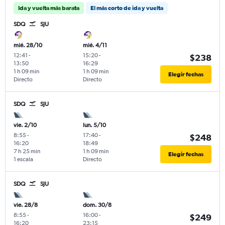
Ida y vuelta más barata
El más corto de ida y vuelta
SDQ
SJU
mié. 28/10
mié. 4/11
12:41
-
15:20
-
$238
13:50
16:29
1 h 09 min
1 h 09 min
Elegir fechas
Directo
Directo
SDQ
SJU
vie. 2/10
lun. 5/10
8:55
-
17:40
-
$248
16:20
18:49
7 h 25 min
1 h 09 min
Elegir fechas
1 escala
Directo
SDQ
SJU
vie. 28/8
dom. 30/8
8:55
-
16:00
-
$249
16:20
23:15