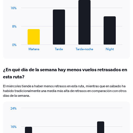
Y
with
axis
16%
4
displaying
bars.
values.
Range:
The
8%
0
chart
to
has
25.
1
0%
X
End
Mañana
Tarde
Tarde-noche
Night
of
axis
interactive
displaying
chart
categories.
¿En qué día de la semana hay menos vuelos retrasados en
Range:
esta ruta?
4
categories.
El miércoles tiende a haber menos retrasos en esta ruta, mientras que en sábado ha
The
habido tradicionalmente una media más alta de retrasos en comparación con otros
chart
días de la semana.
has
1
24%
Y
Bar
Chart
axis
graphic.
chart
displaying
with
values.
16%
7
bars.