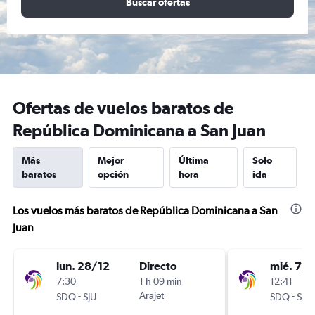
Buscar ofertas
Ofertas de vuelos baratos de
República Dominicana a San Juan
Más
Mejor
Última
Solo
baratos
opción
hora
ida
Los vuelos más baratos de República Dominicana a San
Juan
lun. 28/12
Directo
mié. 7/1
7:30
1 h 09 min
12:41
-
Arajet
-
SDQ
SJU
SDQ
SJU