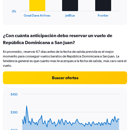
24.
has
1
0%
X
End
Great Dane Airlines
JetBlue
Frontier
of
axis
interactive
displaying
chart
categories.
¿Con cuánta anticipación debo reservar un vuelo de
Range:
República Dominicana a San Juan?
3
categories.
En promedio, reservar 67 días antes de la fecha de salida prevista es el mejor
The
momento para conseguir vuelos baratos de República Dominicana a San Juan. La
chart
tendencia general es que cuanto más te acerques a la fecha de salida, más caro será el
has
vuelo.
1
Y
Buscar ofertas
axis
displaying
values.
$450
Range:
Chart
Chart
0
graphic.
with
to
91
$300
data
18.
points.
The