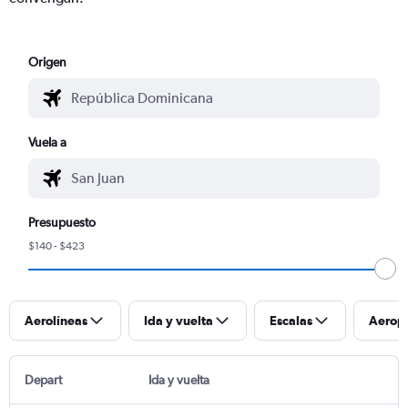
Origen
Vuela a
Presupuesto
$140 - $423
Aerolíneas
Ida y vuelta
Escalas
Aerop
Depart
Ida y vuelta