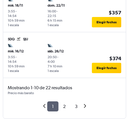
mié. 18/11
dom. 22/11
3:55
-
16:00
-
$357
14:54
22:15
10 h 59 min
6 h 15 min
Elegir fechas
1 escala
1 escala
SDQ
SJU
mié. 16/12
sáb. 26/12
3:55
-
20:50
-
$374
14:54
4:00
10 h 59 min
7 h 10 min
Elegir fechas
1 escala
1 escala
Mostrando 1-10 de 22 resultados
Precio más barato
1
2
3