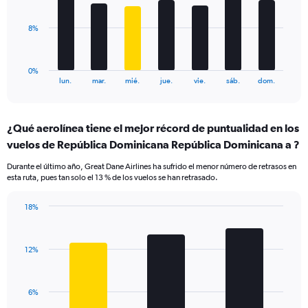
Range:
0
to
The
8%
24.
chart
has
1
0%
X
End
lun.
mar.
mié.
jue.
vie.
sáb.
dom.
of
axis
interactive
displaying
chart
categories.
¿Qué aerolínea tiene el mejor récord de puntualidad en los
Range:
vuelos de República Dominicana República Dominicana a ?
7
categories.
Durante el último año, Great Dane Airlines ha sufrido el menor número de retrasos en
The
esta ruta, pues tan solo el 13 % de los vuelos se han retrasado.
chart
has
18%
1
Bar
Chart
Y
graphic.
chart
axis
with
displaying
12%
3
values.
bars.
Range:
0
The
6%
to
chart