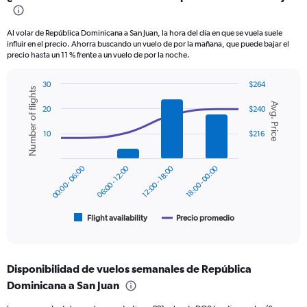
Range:
12
categories.
Al volar de República Dominicana a San Juan, la hora del día en que se vuela suele
The
influir en el precio. Ahorra buscando un vuelo de por la mañana, que puede bajar el
chart
precio hasta un 11 % frente a un vuelo de por la noche.
has
1
30
$264
Y
Number of flights
Combination
Chart
axis
Avg. Price
graphic.
chart
20
$240
displaying
with
values.
2
10
$216
data
Range:
series.
0
to
00:00 - 06:00
06:00 - 12:00
12:00 - 18:00
18:00 - 00:00
The
300.
chart
has
1
Flight availability
Precio promedio
End
of
X
interactive
axis
chart
displaying
Disponibilidad de vuelos semanales de República
categories.
Range:
Dominicana a San Juan
6