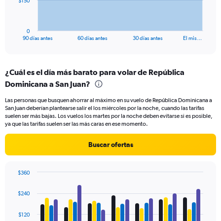
$150
chart
has
1
0
X
End
90 días antes
60 días antes
30 días antes
El mis…
of
axis
interactive
displaying
chart
categories.
¿Cuál es el día más barato para volar de República
Range:
Dominicana a San Juan?
91
categories.
Las personas que busquen ahorrar al máximo en su vuelo de República Dominicana a
The
San Juan deberían plantearse salir el los miércoles por la noche, cuando las tarifas
chart
suelen ser más bajas. Los vuelos los martes por la noche deben evitarse si es posible,
has
ya que las tarifas suelen ser las más caras en ese momento.
1
Y
Buscar ofertas
axis
displaying
values.
$360
Range:
Bar
Chart
0
graphic.
chart
$240
to
with
450.
4
data
$120