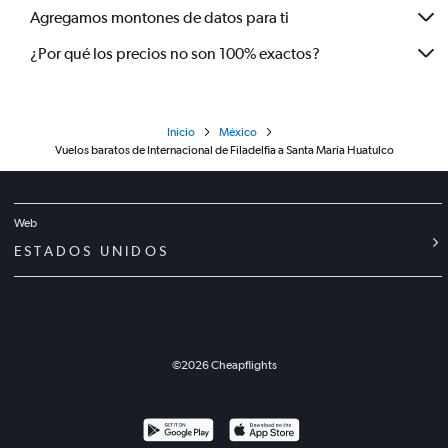
Agregamos montones de datos para ti
¿Por qué los precios no son 100% exactos?
Inicio
México
Vuelos baratos de Internacional de Filadelfia a Santa María Huatulco
Web
ESTADOS UNIDOS
©
2026
Cheapflights