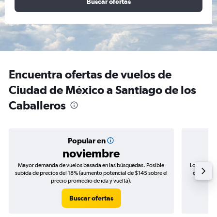
Buscar ofertas
Encuentra ofertas de vuelos de
Ciudad de México a Santiago de los
Caballeros
Popular en
noviembre
Mayor demanda de vuelos basada en las búsquedas. Posible
Los precio
subida de precios del 18% (aumento potencial de $145 sobre el
de precios
precio promedio de ida y vuelta).
Buscar ofertas