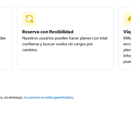
Reserva con flexibilidad
Via
edes
Nuestros usuarios pueden hacer planes con total
Mill
confianza y buscar vuelos sin cargos por
enco
cambios.
plan
info
pued
os, sin embargo,
los precios no están garantizados
.