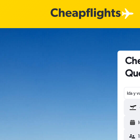
Che
Que
Ida y v