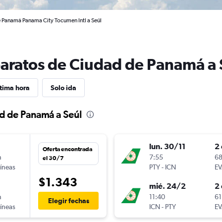
 Panamá Panama City Tocumen Intl a Seúl
baratos de Ciudad de Panamá a 
tima hora
Solo ida
ad de Panamá a Seúl
lun. 30/11
2 
Oferta encontrada
n
7:55
68
el 30/7
líneas
PTY
-
ICN
EV
$1.343
mié. 24/2
2 
n
11:40
61
Elegir fechas
líneas
ICN
-
PTY
EV