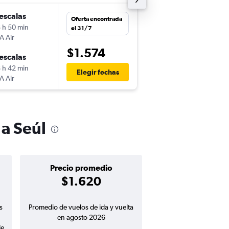
escalas
sáb. 17/10
Oferta encontrada
 h 50 min
16:24
el 31/7
A Air
PTY
-
ICN
$1.574
escalas
lun. 26/10
 h 42 min
13:20
Elegir fechas
A Air
ICN
-
PTY
a Seúl
Precio promedio
$1.620
s
Promedio de vuelos de ida y vuelta
en agosto 2026
de