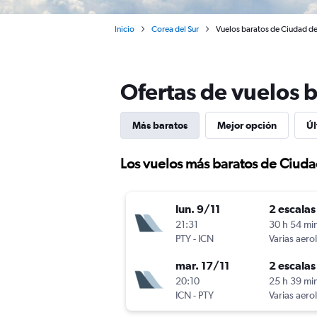
Inicio
Corea del Sur
Vuelos baratos de Ciudad de
Ofertas de vuelos 
Más baratos
Mejor opción
Úl
Los vuelos más baratos de Ciud
lun. 9/11
2 escalas
21:31
30 h 54 mi
PTY
-
ICN
Varias aero
mar. 17/11
2 escalas
20:10
25 h 39 mi
ICN
-
PTY
Varias aero