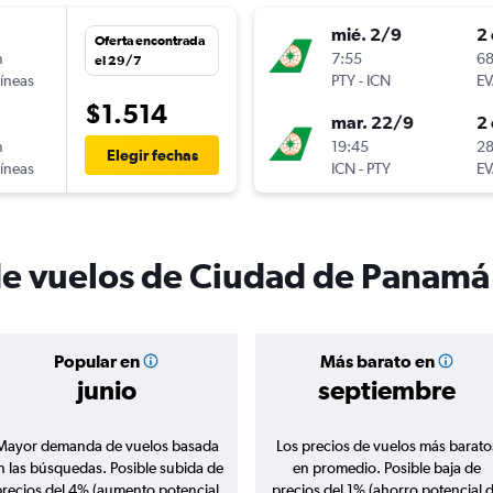
mié. 2/9
2 
Oferta encontrada
n
7:55
68
el 29/7
líneas
PTY
-
ICN
EV
$1.514
mar. 22/9
2 
n
19:45
28
Elegir fechas
líneas
ICN
-
PTY
EV
de vuelos de Ciudad de Panamá 
Popular en
Más barato en
junio
septiembre
Mayor demanda de vuelos basada
Los precios de vuelos más barato
n las búsquedas. Posible subida de
en promedio. Posible baja de
precios del 4% (aumento potencial
precios del 1% (ahorro potencial 