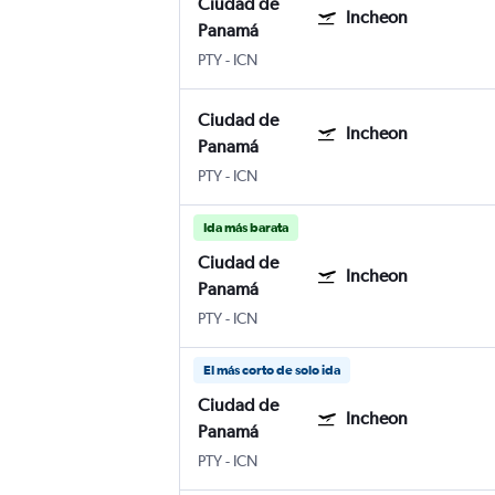
Ciudad de
Incheon
Panamá
PTY
-
ICN
Ciudad de
Incheon
Panamá
PTY
-
ICN
Ida más barata
Ciudad de
Incheon
Panamá
PTY
-
ICN
El más corto de solo ida
Ciudad de
Incheon
Panamá
PTY
-
ICN