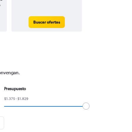
e
Buscar ofertas
convengan.
Presupuesto
$1.375 - $1.829