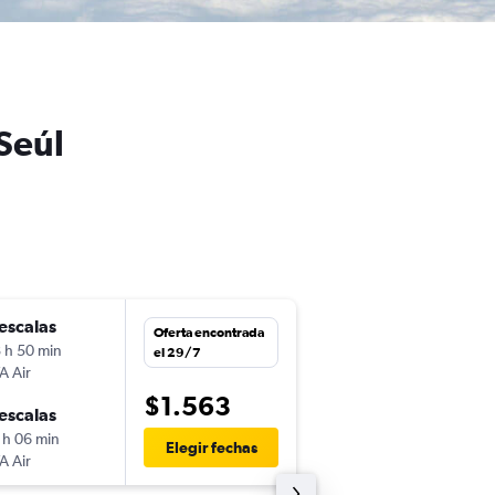
Seúl
escalas
mar. 3/11
Oferta encontrada
 h 50 min
7:55
el 29/7
A Air
PTY
-
ICN
$1.563
escalas
dom. 8/11
 h 06 min
19:45
Elegir fechas
A Air
ICN
-
PTY