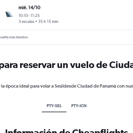
mié. 14/10
10:10
-
11:25
3 escalas
35 h 15 min
 vuelta más baratos.
ara reservar un vuelo de Ciud
e la época ideal para volar a Seúldesde Ciudad de Panamá con nues
PTY-SEL
PTY-ICN
Información de Cheapflights