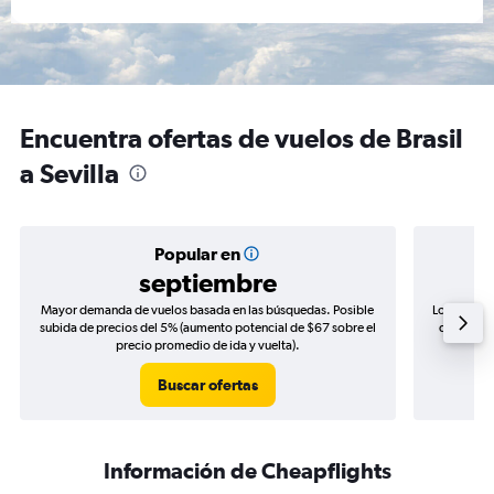
Encuentra ofertas de vuelos de Brasil
a Sevilla
Popular en
septiembre
Mayor demanda de vuelos basada en las búsquedas. Posible
Los precio
subida de precios del 5% (aumento potencial de $67 sobre el
de precios
precio promedio de ida y vuelta).
Buscar ofertas
Información de Cheapflights