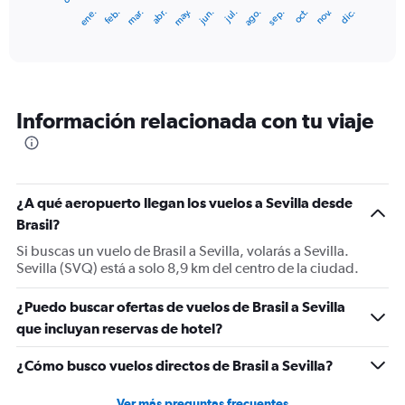
1
ene.
feb.
mar.
abr.
may.
jun.
jul.
ago.
sep.
oct.
nov.
dic.
X
End
of
axis
interactive
displaying
chart
categories.
Range:
12
Información relacionada con tu viaje
categories.
The
chart
has
1
¿A qué aeropuerto llegan los vuelos a Sevilla desde
Y
Brasil?
axis
displaying
Si buscas un vuelo de Brasil a Sevilla, volarás a Sevilla.
values.
Sevilla (SVQ) está a solo 8,9 km del centro de la ciudad.
Range:
0
¿Puedo buscar ofertas de vuelos de Brasil a Sevilla
to
que incluyan reservas de hotel?
1500.
¿Cómo busco vuelos directos de Brasil a Sevilla?
Ver más preguntas frecuentes