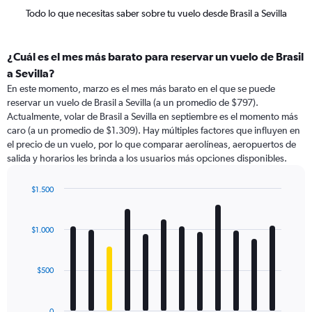
Todo lo que necesitas saber sobre tu vuelo desde Brasil a Sevilla
¿Cuál es el mes más barato para reservar un vuelo de Brasil
a Sevilla?
En este momento, marzo es el mes más barato en el que se puede
reservar un vuelo de Brasil a Sevilla (a un promedio de $797).
Actualmente, volar de Brasil a Sevilla en septiembre es el momento más
caro (a un promedio de $1.309). Hay múltiples factores que influyen en
el precio de un vuelo, por lo que comparar aerolíneas, aeropuertos de
salida y horarios les brinda a los usuarios más opciones disponibles.
$1.500
Bar
Chart
graphic.
chart
with
$1.000
12
bars.
$500
The
chart
has
0