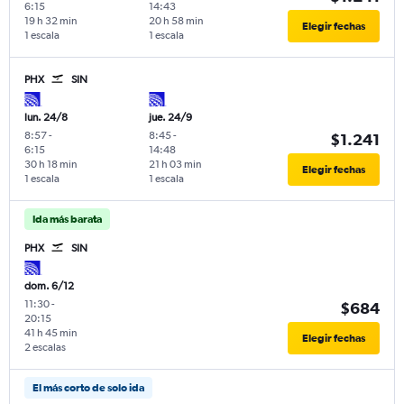
6:15
14:43
19 h 32 min
20 h 58 min
Elegir fechas
1 escala
1 escala
PHX
SIN
lun. 24/8
jue. 24/9
8:57
-
8:45
-
$1.241
6:15
14:48
30 h 18 min
21 h 03 min
Elegir fechas
1 escala
1 escala
Ida más barata
PHX
SIN
dom. 6/12
11:30
-
$684
20:15
41 h 45 min
Elegir fechas
2 escalas
El más corto de solo ida