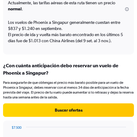
categories.
Actualmente, las tarifas aéreas de esta ruta tienen un precio
The
normal
.
chart
has
Los vuelos de Phoenix a Singapur generalmente cuestan entre
1
$837 y $1.240 en septiembre.
Y
El precio de ida y vuelta más barato encontrado en los últimos 5
axis
días fue de $1.013 con China Airlines (del 9 set. al 3 nov.).
displaying
values.
Range:
0
¿Con cuánta anticipación debo reservar un vuelo de
to
1800.
Phoenix a Singapur?
Para asegurarte de que obtengas el precio más barato posible para un vuelo de
Phoenix a Singapur, debes reservar con al menos 34 días de anticipación a la fecha
prevista del viaje. El precio de tu vuelo puede aumentar si lo retrasas y dejas la reserva
hasta una semana antes de la salida.
Buscar ofertas
$7.500
Chart
Chart