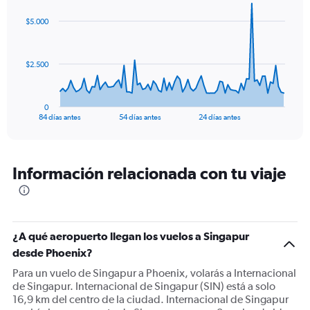
graphic.
with
85
$5.000
data
points.
The
$2.500
chart
has
1
0
X
End
84 días antes
54 días antes
24 días antes
of
axis
interactive
displaying
chart
categories.
Range:
Información relacionada con tu viaje
85
categories.
The
chart
has
¿A qué aeropuerto llegan los vuelos a Singapur
1
desde Phoenix?
Y
Para un vuelo de Singapur a Phoenix, volarás a Internacional
axis
de Singapur. Internacional de Singapur (SIN) está a solo
displaying
16,9 km del centro de la ciudad. Internacional de Singapur
values.