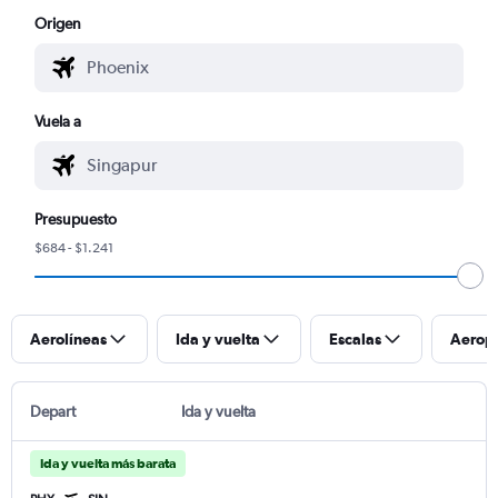
Origen
Vuela a
Presupuesto
$684 - $1.241
Aerolíneas
Ida y vuelta
Escalas
Aerop
Depart
Ida y vuelta
Ida y vuelta más barata