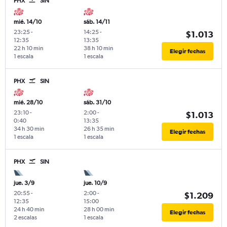
PHX
SIN
mié. 14/10
sáb. 14/11
23:25
-
14:25
-
$1.013
12:35
13:35
22 h 10 min
38 h 10 min
Elegir fechas
1 escala
1 escala
PHX
SIN
mié. 28/10
sáb. 31/10
23:10
-
2:00
-
$1.013
0:40
13:35
34 h 30 min
26 h 35 min
Elegir fechas
1 escala
1 escala
PHX
SIN
jue. 3/9
jue. 10/9
20:55
-
2:00
-
$1.209
12:35
15:00
24 h 40 min
28 h 00 min
Elegir fechas
2 escalas
1 escala