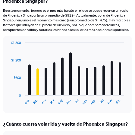
Phoenix a Singapur?
En este momento, febrero es el mes más barato en el que se puede reservar un vuelo
de Phoenix a Singapur (a un promedio de $929). Actualmente, volar de Phoenix a
Singapur en junio es el momento más caro (a un promedio de $1.475). Hay múltiples
factores que influyen en el precio de un vuelo, por lo que comparar aerolíneas,
aeropuertos de salida y horarios les brinda a los usuarios más opciones disponibles.
$1.800
Bar
Chart
graphic.
chart
with
$1.200
12
bars.
$600
The
chart
has
0
1
mar.
jun.
sep.
dic.
ene.
abr.
jul.
oct.
feb.
may.
ago.
nov.
X
End
of
axis
interactive
displaying
chart
categories.
¿Cuánto cuesta volar ida y vuelta de Phoenix a Singapur?
Range:
12