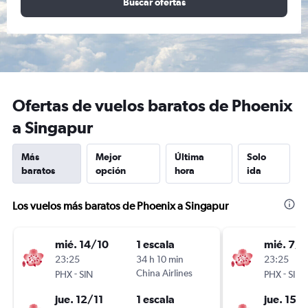
Buscar ofertas
Ofertas de vuelos baratos de Phoenix
a Singapur
Más
Mejor
Última
Solo
baratos
opción
hora
ida
Los vuelos más baratos de Phoenix a Singapur
mié. 14/10
1 escala
mié. 7/1
23:25
34 h 10 min
23:25
-
China Airlines
-
PHX
SIN
PHX
SIN
jue. 12/11
1 escala
jue. 15/