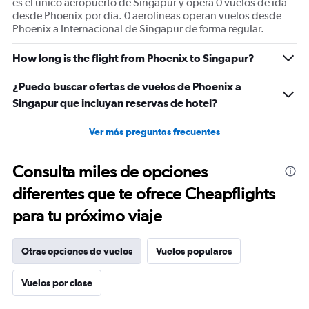
es el único aeropuerto de Singapur y opera 0 vuelos de ida
Range:
desde Phoenix por día. 0 aerolíneas operan vuelos desde
0
Phoenix a Internacional de Singapur de forma regular.
to
7500.
How long is the flight from Phoenix to Singapur?
¿Puedo buscar ofertas de vuelos de Phoenix a
Singapur que incluyan reservas de hotel?
Ver más preguntas frecuentes
Consulta miles de opciones
diferentes que te ofrece Cheapflights
para tu próximo viaje
Otras opciones de vuelos
Vuelos populares
Vuelos por clase