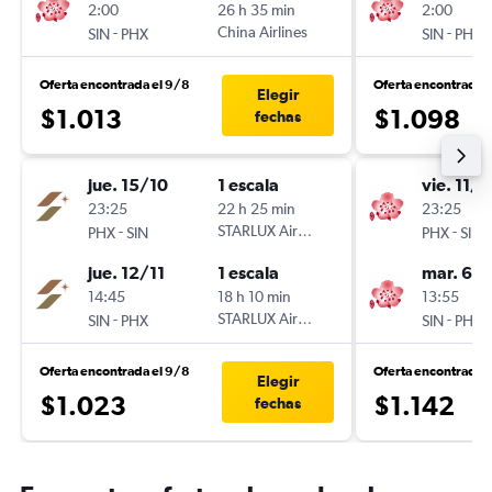
2:00
26 h 35 min
2:00
-
China Airlines
-
SIN
PHX
SIN
PHX
Oferta encontrada el 9/8
Oferta encontrada 
Elegir
$1.013
$1.098
fechas
jue. 15/10
1 escala
vie. 11/9
23:25
22 h 25 min
23:25
-
STARLUX Airlines
-
PHX
SIN
PHX
SIN
jue. 12/11
1 escala
mar. 6/1
14:45
18 h 10 min
13:55
-
STARLUX Airlines
-
SIN
PHX
SIN
PHX
Oferta encontrada el 9/8
Oferta encontrada 
Elegir
$1.023
$1.142
fechas