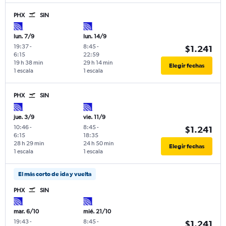
PHX
SIN
lun. 7/9
lun. 14/9
19:37
-
8:45
-
$1.241
6:15
22:59
19 h 38 min
29 h 14 min
Elegir fechas
1 escala
1 escala
PHX
SIN
jue. 3/9
vie. 11/9
10:46
-
8:45
-
$1.241
6:15
18:35
28 h 29 min
24 h 50 min
Elegir fechas
1 escala
1 escala
El más corto de ida y vuelta
PHX
SIN
mar. 6/10
mié. 21/10
19:43
-
8:45
-
$1.241