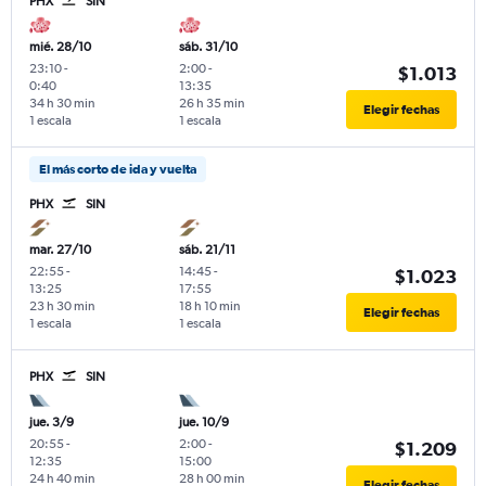
PHX
SIN
mié. 28/10
sáb. 31/10
23:10
-
2:00
-
$1.013
0:40
13:35
34 h 30 min
26 h 35 min
Elegir fechas
1 escala
1 escala
El más corto de ida y vuelta
PHX
SIN
mar. 27/10
sáb. 21/11
22:55
-
14:45
-
$1.023
13:25
17:55
23 h 30 min
18 h 10 min
Elegir fechas
1 escala
1 escala
PHX
SIN
jue. 3/9
jue. 10/9
20:55
-
2:00
-
$1.209
12:35
15:00
24 h 40 min
28 h 00 min
Elegir fechas