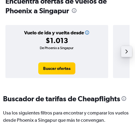
Encuentra ofertas de vuelos de
Phoenix a Singapur
Vuelo de ida y vuelta desde
$1.013
De Phoenix a Singapur
Buscar ofertas
Buscador de tarifas de Cheapflights
Usa los siguientes filtros para encontrar y comparar los vuelos
desde Phoenix a Singapur que más te convengan.