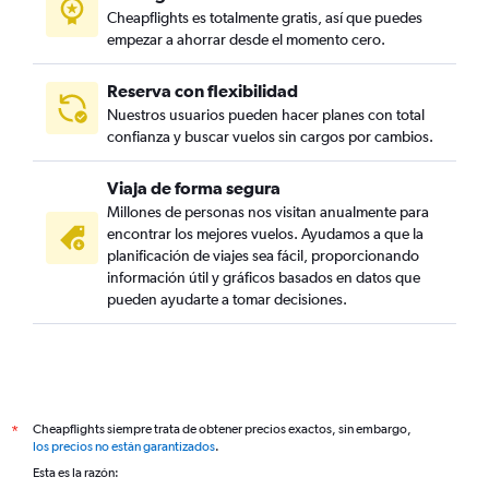
Cheapflights es totalmente gratis, así que puedes
empezar a ahorrar desde el momento cero.
Reserva con flexibilidad
Nuestros usuarios pueden hacer planes con total
confianza y buscar vuelos sin cargos por cambios.
Viaja de forma segura
Millones de personas nos visitan anualmente para
encontrar los mejores vuelos. Ayudamos a que la
planificación de viajes sea fácil, proporcionando
información útil y gráficos basados en datos que
pueden ayudarte a tomar decisiones.
Cheapflights siempre trata de obtener precios exactos, sin embargo,
*
los precios no están garantizados
.
Esta es la razón: