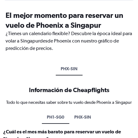
El mejor momento para reservar un
vuelo de Phoenix a Singapur
¿Tienes un calendario flexible? Descubre la época ideal para
volar a Singapurdesde Phoenix con nuestro gráfico de
predicción de precios.
PHX-SIN
Información de Cheapflights
Todo lo que necesitas saber sobre tu vuelo desde Phoenix a Singapur
PH1-SG0
PHX-SIN
¿Cuál es el mes más barato para reservar un vuelo de