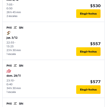
7:05
-
$530
0:50
26 h 45 min
Elegir fechas
2 escalas
PHX
SIN
jue. 3/12
22:55
-
$557
13:25
23 h 30 min
Elegir fechas
1 escala
PHX
SIN
dom. 29/11
23:10
-
$577
0:40
34 h 30 min
Elegir fechas
1 escala
PHX
SIN