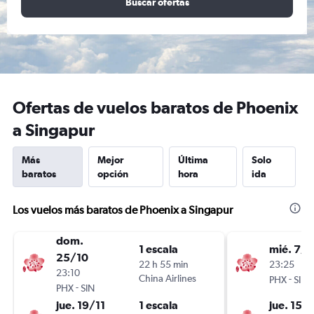
Buscar ofertas
Ofertas de vuelos baratos de Phoenix
a Singapur
Más
Mejor
Última
Solo
baratos
opción
hora
ida
Los vuelos más baratos de Phoenix a Singapur
dom.
1 escala
mié. 7/1
25/10
22 h 55 min
23:25
23:10
China Airlines
-
PHX
SIN
-
PHX
SIN
jue. 19/11
1 escala
jue. 15/