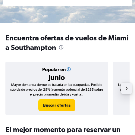
Encuentra ofertas de vuelos de Miami
a Southampton
Popular en
junio
Mayor demanda de vuelos basada en las búsquedas. Posible
Los precio
subida de precios del 25% (aumento potencial de $285 sobre
de precios
el precio promedio de ida y vuelta).
Buscar ofertas
El mejor momento para reservar un