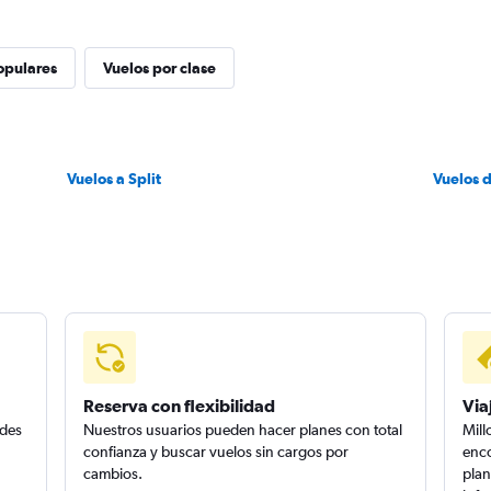
opulares
Vuelos por clase
Vuelos a Split
Vuelos 
Reserva con flexibilidad
Via
edes
Nuestros usuarios pueden hacer planes con total
Mill
confianza y buscar vuelos sin cargos por
enco
cambios.
plan