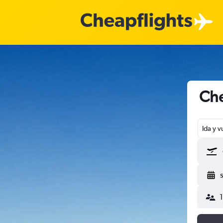
Che
Ida y v