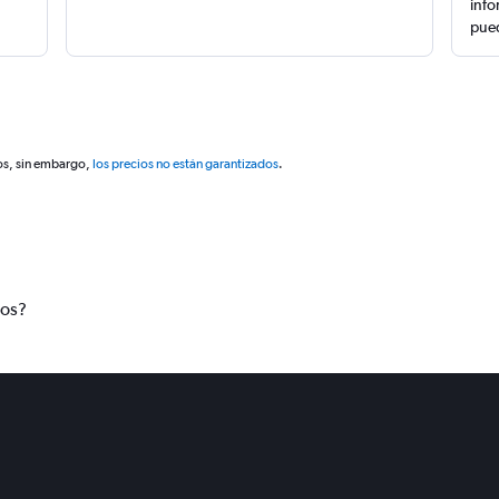
info
pued
os, sin embargo,
los precios no están garantizados
.
tos?