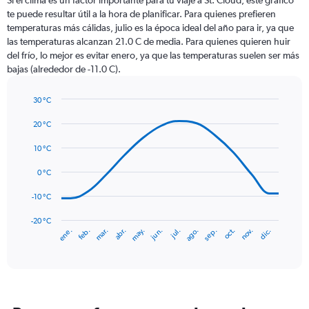
Si el clima es un factor importante para tu viaje a St. Cloud, este gráfico
12
te puede resultar útil a la hora de planificar. Para quienes prefieren
categories.
temperaturas más cálidas, julio es la época ideal del año para ir, ya que
The
las temperaturas alcanzan 21.0 C de media. Para quienes quieren huir
chart
del frío, lo mejor es evitar enero, ya que las temperaturas suelen ser más
has
bajas (alrededor de -11.0 C).
1
Y
axis
30 °C
Line
displaying
Chart
graphic.
chart
20 °C
values.
with
Range:
14
10 °C
0
data
to
points.
0 °C
120.
The
-10 °C
chart
has
-20 °C
ene.
feb.
mar.
abr.
may.
jun.
jul.
ago.
sep.
oct.
nov.
dic.
1
End
of
X
interactive
axis
chart
displaying
categories.
Range: