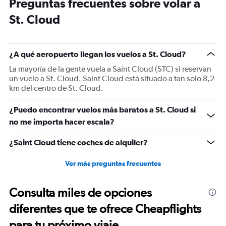
Preguntas frecuentes sobre volar a
14
categories.
St. Cloud
The
chart
has
1
¿A qué aeropuerto llegan los vuelos a St. Cloud?
Y
La mayoría de la gente vuela a Saint Cloud (STC) si reservan
axis
un vuelo a St. Cloud. Saint Cloud está situado a tan solo 8,2
displaying
km del centro de St. Cloud.
values.
Range:
-20
¿Puedo encontrar vuelos más baratos a St. Cloud si
to
no me importa hacer escala?
30.
¿Saint Cloud tiene coches de alquiler?
Ver más preguntas frecuentes
Consulta miles de opciones
diferentes que te ofrece Cheapflights
para tu próximo viaje