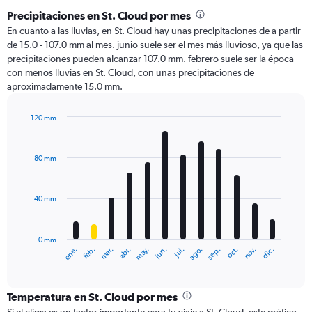
Precipitaciones en St. Cloud por mes
En cuanto a las lluvias, en St. Cloud hay unas precipitaciones de a partir
de 15.0 - 107.0 mm al mes. junio suele ser el mes más lluvioso, ya que las
precipitaciones pueden alcanzar 107.0 mm. febrero suele ser la época
con menos lluvias en St. Cloud, con unas precipitaciones de
aproximadamente 15.0 mm.
120 mm
Bar
Chart
graphic.
chart
with
80 mm
12
bars.
40 mm
The
chart
has
0 mm
1
ene.
abr.
jul.
oct.
mar.
jun.
sep.
dic.
feb.
may.
ago.
nov.
X
End
of
axis
interactive
displaying
chart
categories.
Temperatura en St. Cloud por mes
Range: