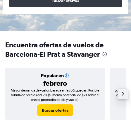
Buscar ofertas
Encuentra ofertas de vuelos de
Barcelona-El Prat a Stavanger
Popular en
febrero
Mayor demanda de vuelos basada en las búsquedas. Posible
Los precio
subida de precios del 7% (aumento potencial de $21 sobre el
de precios
precio promedio de ida y vuelta).
Buscar ofertas