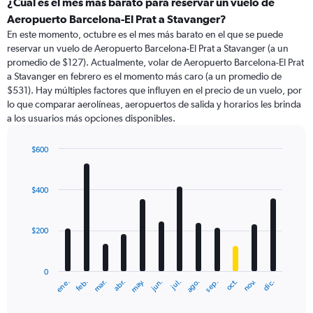
¿Cuál es el mes más barato para reservar un vuelo de
Aeropuerto Barcelona-El Prat a Stavanger?
En este momento, octubre es el mes más barato en el que se puede
reservar un vuelo de Aeropuerto Barcelona-El Prat a Stavanger (a un
promedio de $127). Actualmente, volar de Aeropuerto Barcelona-El Prat
a Stavanger en febrero es el momento más caro (a un promedio de
$531). Hay múltiples factores que influyen en el precio de un vuelo, por
lo que comparar aerolíneas, aeropuertos de salida y horarios les brinda
a los usuarios más opciones disponibles.
$600
Bar
Chart
graphic.
chart
with
$400
12
bars.
$200
The
chart
has
0
1
ene.
abr.
jul.
oct.
mar.
jun.
sep.
dic.
feb.
may.
ago.
nov.
X
End
of
axis
interactive