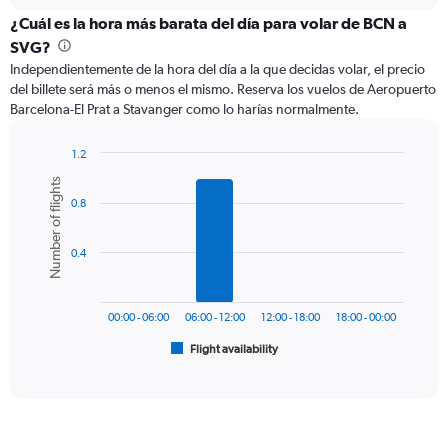
displaying
chart
categories.
¿Cuál es la hora más barata del día para volar de BCN a
Range:
SVG?
12
Independientemente de la hora del día a la que decidas volar, el precio
categories.
del billete será más o menos el mismo. Reserva los vuelos de Aeropuerto
The
Barcelona-El Prat a Stavanger como lo harías normalmente.
chart
has
1
1.2
Y
Bar
Chart
Number of flights
graphic.
chart
axis
0.8
with
displaying
6
values.
bars.
Range:
0.4
0
The
to
chart
600.
has
00:00 - 06:00
06:00 - 12:00
12:00 - 18:00
18:00 - 00:00
1
Flight availability
X
End
of
axis
interactive
displaying
chart
categories.
Range:
6