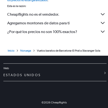
los precios no están garantizados
.
Esta es la razón:
Cheapflights no es el vendedor.
Agregamos montones de datos para ti
¿Por qué los precios no son 100% exactos?
Inicio
Noruega
Vuelos baratos de Barcelona-El Prat a Stavanger Sola
Web
ESTADOS UNIDOS
©
2026
Cheapflights