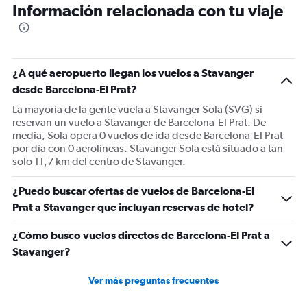
Información relacionada con tu viaje
categories.
The
chart
has
1
¿A qué aeropuerto llegan los vuelos a Stavanger
Y
desde Barcelona-El Prat?
axis
displaying
La mayoría de la gente vuela a Stavanger Sola (SVG) si
Number
reservan un vuelo a Stavanger de Barcelona-El Prat. De
of
media, Sola opera 0 vuelos de ida desde Barcelona-El Prat
flights.
por día con 0 aerolíneas. Stavanger Sola está situado a tan
Range:
solo 11,7 km del centro de Stavanger.
0
to
¿Puedo buscar ofertas de vuelos de Barcelona-El
1.2.
Prat a Stavanger que incluyan reservas de hotel?
¿Cómo busco vuelos directos de Barcelona-El Prat a
Stavanger?
Ver más preguntas frecuentes