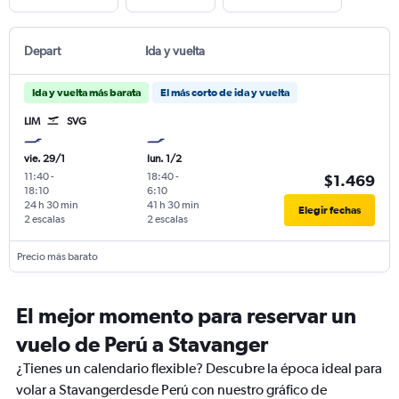
Depart
Ida y vuelta
Ida y vuelta más barata
El más corto de ida y vuelta
LIM
SVG
vie. 29/1
lun. 1/2
11:40
-
18:40
-
$1.469
18:10
6:10
24 h 30 min
41 h 30 min
Elegir fechas
2 escalas
2 escalas
Precio más barato
El mejor momento para reservar un
vuelo de Perú a Stavanger
¿Tienes un calendario flexible? Descubre la época ideal para
volar a Stavangerdesde Perú con nuestro gráfico de