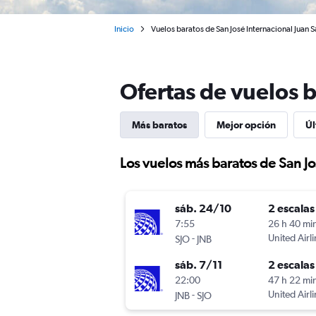
Inicio
Vuelos baratos de San José Internacional Juan 
Ofertas de vuelos b
Más baratos
Mejor opción
Úl
Los vuelos más baratos de San Jo
sáb. 24/10
2 escalas
7:55
26 h 40 mi
-
United Airl
SJO
JNB
sáb. 7/11
2 escalas
22:00
47 h 22 mi
-
United Airl
JNB
SJO