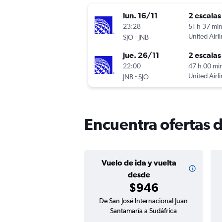
lun. 16/11
2 escalas
23:28
51 h 37 mi
-
United Airl
SJO
JNB
jue. 26/11
2 escalas
22:00
47 h 00 mi
-
United Airl
JNB
SJO
Encuentra ofertas d
Vuelo de ida y vuelta
desde
$946
De San José Internacional Juan
Santamaría a Sudáfrica