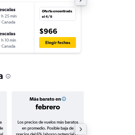
escalas
dom. 25/10
Oferta encontrada
 h 25 min
7:45
el 4/8
r Canada
-
SJO
JNB
$966
escalas
dom. 8/11
 h 10 min
20:40
Elegir fechas
r Canada
-
JNB
SJO
a
Más barato en
Precio prom
febrero
$1.82
a
Los precios de vuelos más baratos
Promedio de vuelos de 
de
en promedio. Posible baja de
en agosto 20
al
precios del 6% (ahorro potencial de