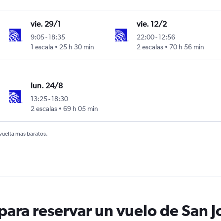
vie. 29/1
vie. 12/2
9:05
-
18:35
22:00
-
12:56
annesburgo-Oliver Reginald Tambo
1 escala
25 h 30 min
2 escalas
70 h 56 min
lun. 24/8
13:25
-
18:30
annesburgo-Oliver Reginald Tambo
2 escalas
69 h 05 min
 vuelta más baratos.
ara reservar un vuelo de San Jo