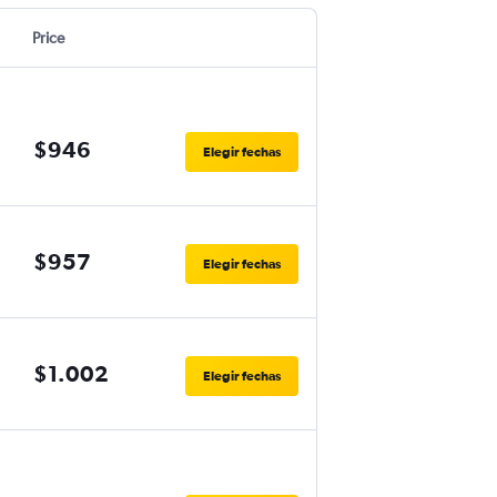
Price
$946
Elegir fechas
$957
Elegir fechas
$1.002
Elegir fechas