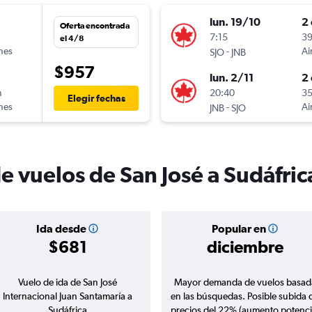
lun. 19/10
2 
Oferta encontrada
n
7:15
39
el 4/8
ines
-
Ai
SJO
JNB
$957
lun. 2/11
2 
n
20:40
35
Elegir fechas
ines
-
Ai
JNB
SJO
e vuelos de San José a Sudáfric
Ida desde
Popular en
$681
diciembre
Vuelo de ida de San José
Mayor demanda de vuelos basad
Internacional Juan Santamaría a
en las búsquedas. Posible subida 
Sudáfrica
precios del 22% (aumento potenci