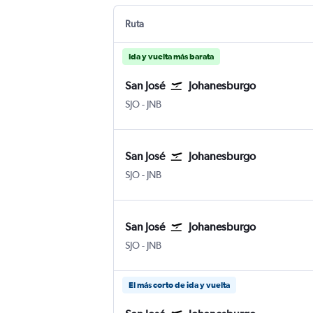
Ruta
Ida y vuelta más barata
San José
Johanesburgo
San José Internacional Juan Santamaría
Johanesburgo Internacional de Joh
SJO
-
JNB
San José
Johanesburgo
San José Internacional Juan Santamaría
Johanesburgo Internacional de Joh
SJO
-
JNB
San José
Johanesburgo
San José Internacional Juan Santamaría
Johanesburgo Internacional de Joh
SJO
-
JNB
El más corto de ida y vuelta