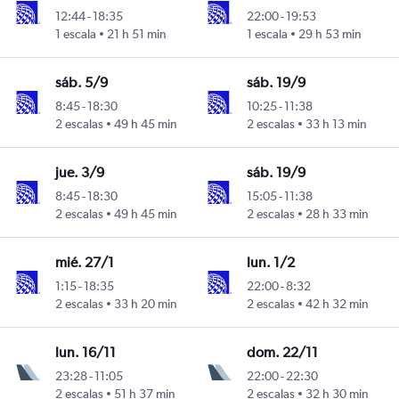
12:44
-
18:35
22:00
-
19:53
annesburgo-Oliver Reginald Tambo
1 escala
21 h 51 min
1 escala
29 h 53 min
sáb. 5/9
sáb. 19/9
8:45
-
18:30
10:25
-
11:38
annesburgo-Oliver Reginald Tambo
2 escalas
49 h 45 min
2 escalas
33 h 13 min
jue. 3/9
sáb. 19/9
8:45
-
18:30
15:05
-
11:38
annesburgo-Oliver Reginald Tambo
2 escalas
49 h 45 min
2 escalas
28 h 33 min
mié. 27/1
lun. 1/2
1:15
-
18:35
22:00
-
8:32
annesburgo-Oliver Reginald Tambo
2 escalas
33 h 20 min
2 escalas
42 h 32 min
lun. 16/11
dom. 22/11
23:28
-
11:05
22:00
-
22:30
annesburgo-Oliver Reginald Tambo
2 escalas
51 h 37 min
2 escalas
32 h 30 min