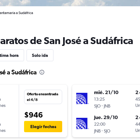
Santamaría a Sudáfrica
aratos de San José a Sudáfrica
tima hora
Solo ida
sé a Sudáfrica
mié. 21/10
2 
Oferta encontrada
n
13:25
45
el 4/8
ines
-
Un
SJO
JNB
$946
jue. 29/10
2 
n
22:00
44
Elegir fechas
ines
-
Un
JNB
SJO