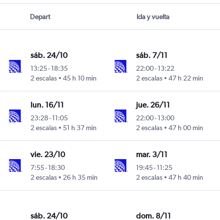
Depart
Ida y vuelta
sáb. 24/10
sáb. 7/11
13:25
-
18:35
22:00
-
13:22
annesburgo-Oliver Reginald Tambo
2 escalas
45 h 10 min
2 escalas
47 h 22 min
lun. 16/11
jue. 26/11
23:28
-
11:05
22:00
-
13:00
annesburgo-Oliver Reginald Tambo
2 escalas
51 h 37 min
2 escalas
47 h 00 min
vie. 23/10
mar. 3/11
7:55
-
18:30
19:45
-
11:25
annesburgo-Oliver Reginald Tambo
2 escalas
26 h 35 min
2 escalas
47 h 40 min
sáb. 24/10
dom. 8/11