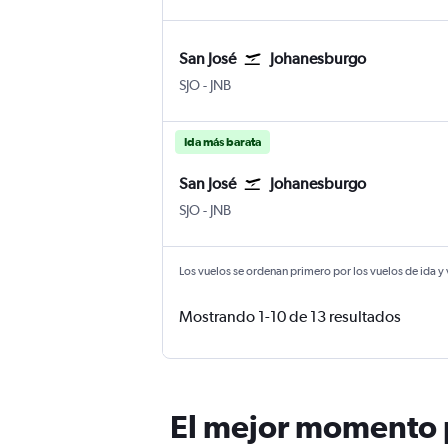
San José
Johanesburgo
San José Internacional Juan Santamaría
Johanesburgo Internacional de Joh
SJO
-
JNB
Ida más barata
San José
Johanesburgo
San José Internacional Juan Santamaría
Johanesburgo Internacional de Joh
SJO
-
JNB
Los vuelos se ordenan primero por los vuelos de ida y
Mostrando 1-10 de 13 resultados
El mejor momento p