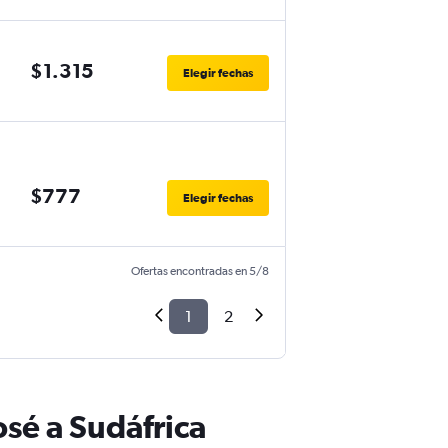
$1.315
Elegir fechas
$777
Elegir fechas
Ofertas encontradas en 5/8
1
2
sé a Sudáfrica