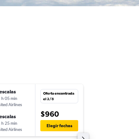
escalas
lun. 19/10
Oferta encontrada
 h 05 min
7:15
el 3/8
ited Airlines
-
SJO
JNB
$960
escalas
dom. 8/11
 h 25 min
20:40
Elegir fechas
ited Airlines
-
JNB
SJO