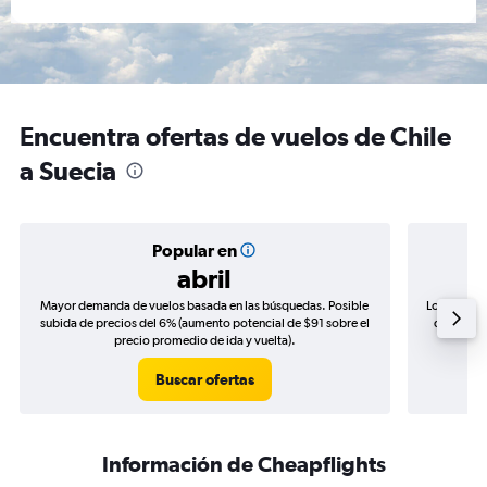
Encuentra ofertas de vuelos de Chile
a Suecia
Popular en
abril
Mayor demanda de vuelos basada en las búsquedas. Posible
Los precio
subida de precios del 6% (aumento potencial de $91 sobre el
de precio
precio promedio de ida y vuelta).
Buscar ofertas
Información de Cheapflights