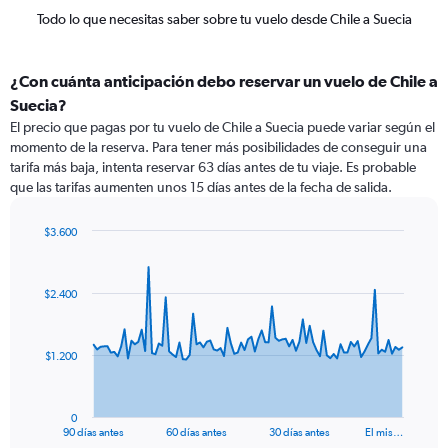
Todo lo que necesitas saber sobre tu vuelo desde Chile a Suecia
¿Con cuánta anticipación debo reservar un vuelo de Chile a
Suecia?
El precio que pagas por tu vuelo de Chile a Suecia puede variar según el
momento de la reserva. Para tener más posibilidades de conseguir una
tarifa más baja, intenta reservar 63 días antes de tu viaje. Es probable
que las tarifas aumenten unos 15 días antes de la fecha de salida.
$3.600
Chart
Chart
graphic.
with
91
$2.400
data
points.
The
$1.200
chart
has
1
0
X
End
90 días antes
60 días antes
30 días antes
El mis…
of