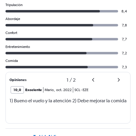
Tripulación
8,4
Abordaje
7,8
Confort
7,7
Entretenimiento
7,2
Comida
7,3
1
/
2
Opiniones
10,0
Excelente
Mario
,
oct. 2022
SCL
-
EZE
1) Bueno el vuelo y la atención 2) Debe mejorar la comida