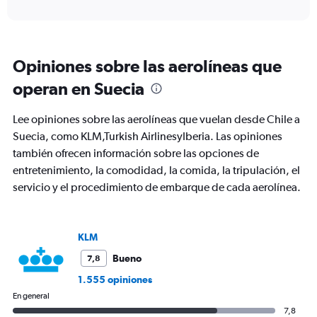
axis
interactive
displaying
chart
categories.
Range:
12
Opiniones sobre las aerolíneas que
categories.
The
operan en Suecia
chart
has
Lee opiniones sobre las aerolíneas que vuelan desde Chile a
1
Y
Suecia, como KLM,Turkish AirlinesyIberia. Las opiniones
axis
también ofrecen información sobre las opciones de
displaying
entretenimiento, la comodidad, la comida, la tripulación, el
values.
servicio y el procedimiento de embarque de cada aerolínea.
Range:
0
to
1800.
KLM
Bueno
7,8
1.555 opiniones
En general
7,8