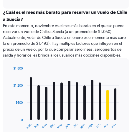
axis
interactive
displaying
chart
categories.
¿Cuál es el mes más barato para reservar un vuelo de Chile
Range:
a Suecia?
91
En este momento, noviembre es el mes más barato en el que se puede
categories.
reservar un vuelo de Chile a Suecia (a un promedio de $1.050).
The
Actualmente, volar de Chile a Suecia en enero es el momento más caro
chart
(a un promedio de $1.493). Hay múltiples factores que influyen en el
has
precio de un vuelo, por lo que comparar aerolíneas, aeropuertos de
1
salida y horarios les brinda a los usuarios más opciones disponibles.
Y
axis
displaying
$1.800
values.
Bar
Chart
Range:
graphic.
chart
with
0
$1.200
12
to
bars.
3600.
$600
The
chart
has
0
1
ene.
feb.
mar.
abr.
may.
jun.
jul.
ago.
sep.
oct.
nov.
dic.
X
End
of