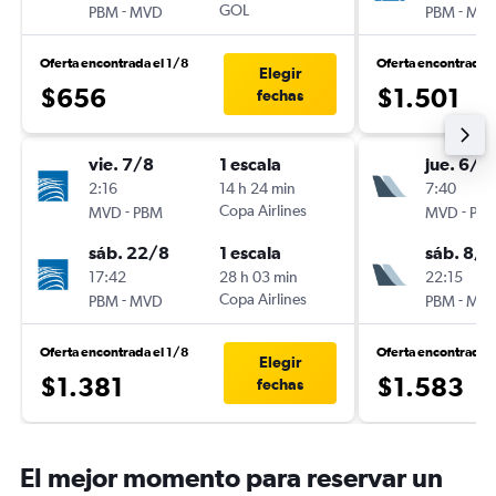
-
GOL
-
PBM
MVD
PBM
MV
Oferta encontrada el 1/8
Oferta encontrada 
Elegir
$656
$1.501
fechas
vie. 7/8
1 escala
jue. 6/8
2:16
14 h 24 min
7:40
-
Copa Airlines
-
MVD
PBM
MVD
PB
sáb. 22/8
1 escala
sáb. 8/8
17:42
28 h 03 min
22:15
-
Copa Airlines
-
PBM
MVD
PBM
MV
Oferta encontrada el 1/8
Oferta encontrada 
Elegir
$1.381
$1.583
fechas
El mejor momento para reservar un