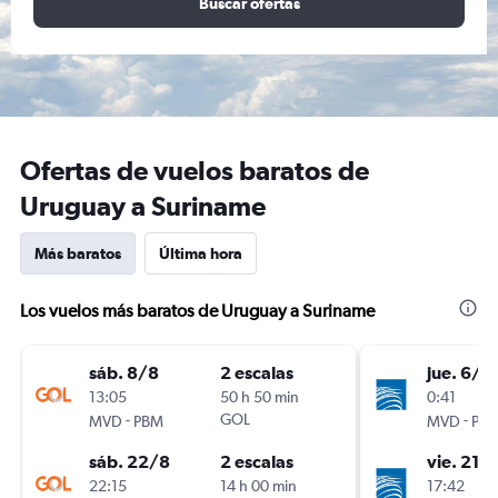
Buscar ofertas
Ofertas de vuelos baratos de
Uruguay a Suriname
Más baratos
Última hora
Los vuelos más baratos de Uruguay a Suriname
sáb. 8/8
2 escalas
jue. 6/8
13:05
50 h 50 min
0:41
-
GOL
-
MVD
PBM
MVD
PB
sáb. 22/8
2 escalas
vie. 21/
22:15
14 h 00 min
17:42