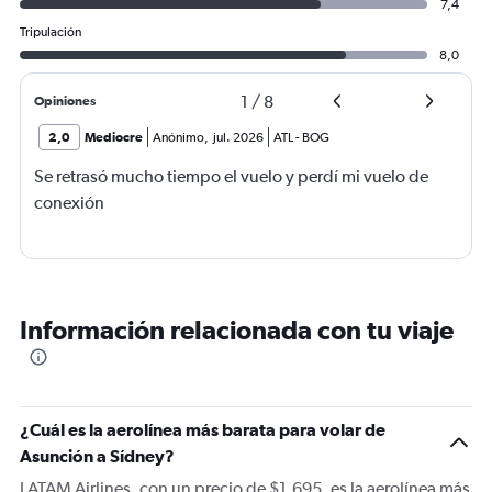
7,4
Tripulación
8,0
1
/
8
Opiniones
2,0
Mediocre
Anónimo
,
jul. 2026
ATL
-
BOG
Se retrasó mucho tiempo el vuelo y perdí mi vuelo de
conexión
Información relacionada con tu viaje
¿Cuál es la aerolínea más barata para volar de
Asunción a Sídney?
LATAM Airlines, con un precio de $1.695, es la aerolínea más